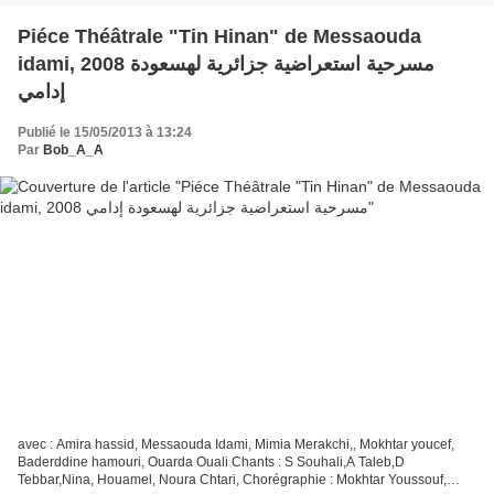
Piéce Théâtrale "Tin Hinan" de Messaouda
idami, 2008 مسرحية استعراضية جزائرية لهسعودة
إدامي
Publié le 15/05/2013 à 13:24
Par
Bob_A_A
avec : Amira hassid, Messaouda Idami, Mimia Merakchi,, Mokhtar youcef,
Baderddine hamouri, Ouarda Ouali Chants : S Souhali,A Taleb,D
Tebbar,Nina, Houamel, Noura Chtari, Chorégraphie : Mokhtar Youssouf,