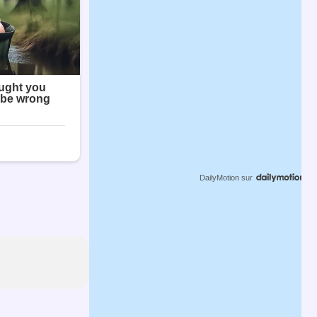
DailyMotion
sur