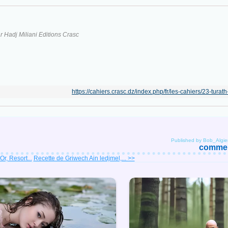
 Hadj Miliani Editions Crasc
https://cahiers.crasc.dz/index.php/fr/les-cahiers/23-turat
Published by Bob_Algie
comment
Or, Resort...
Recette de Griwech Ain ledjmel,... >>