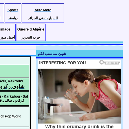
Sports
Auto Moto
السيارات في الجزائر
رياضة
إ
 image
Guerre d'Algérie
حرب التحرير
أجمل صور ا
شيئ مناسب لكم
oui, Rakrouki
شاوي ركرو
 - Karkabou - Saf
قرقابو ـ صاف ـ قناوي
ck Pop World