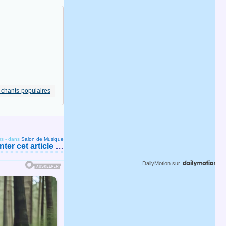
h-chants-populaires
rs
-
dans
Salon de Musique
er cet article
…
DailyMotion
sur