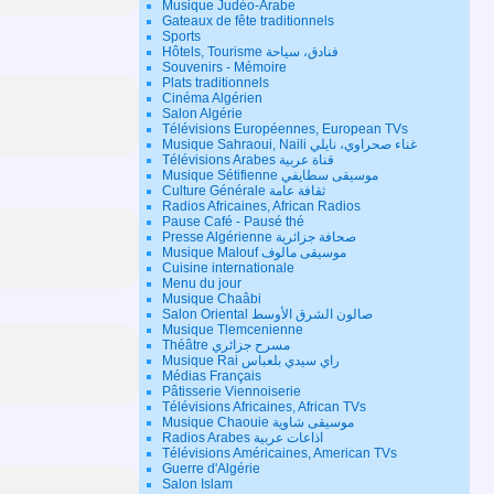
Musique Judéo-Arabe
Gateaux de fête traditionnels
Sports
Hôtels, Tourisme فنادق، سياحة
Souvenirs - Mémoire
Plats traditionnels
Cinéma Algérien
Salon Algérie
Télévisions Européennes, European TVs
Musique Sahraoui, Naili غناء صحراوي، نايلي
Télévisions Arabes قناة عربية
Musique Sétifienne موسيقى سطايفي
Culture Générale ثقافة عامة
Radios Africaines, African Radios
Pause Café - Pausé thé
Presse Algérienne صحافة جزائرية
Musique Malouf موسيقى مالوف
Cuisine internationale
Menu du jour
Musique Chaâbi
Salon Oriental صالون الشرق الأوسط
Musique Tlemcenienne
Théâtre مسرح جزائري
Musique Rai راي سيدي بلعباس
Médias Français
Pâtisserie Viennoiserie
Télévisions Africaines, African TVs
Musique Chaouie موسيقى شاوية
Radios Arabes اذاعات عربية
Télévisions Américaines, American TVs
Guerre d'Algérie
Salon Islam