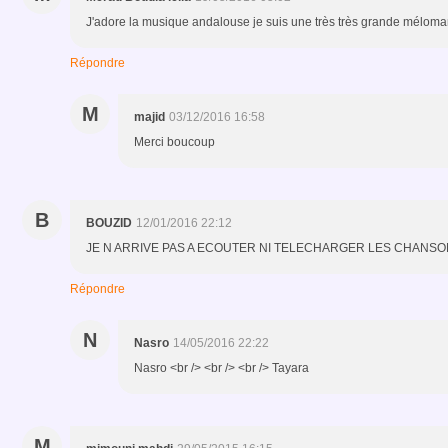
J'adore la musique andalouse je suis une très très grande mélom
Répondre
M
majid
03/12/2016 16:58
Merci boucoup
B
BOUZID
12/01/2016 22:12
JE N ARRIVE PAS A ECOUTER NI TELECHARGER LES CHANS
Répondre
N
Nasro
14/05/2016 22:22
Nasro <br /> <br /> <br /> Tayara
M