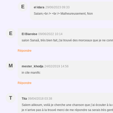
E
el idara
29/06/2023 09:33
Salam,<br /> <br /> Malheureusement, Non
E
El Biaroise
09/06/2022 10:14
salon Sanaâ, très bien fait, j'ai trouvé des morceaux que je ne conn
Répondre
M
mester_khodja
24/02/2019 14:56
in cite manific
Répondre
T
Tita
09/04/2018 03:38
Salem alikoum, voilà je cherche une chanson que j’ai écouter à la ra
je n’arrive pas à la trouvé merci de me répondre sa serais très genti