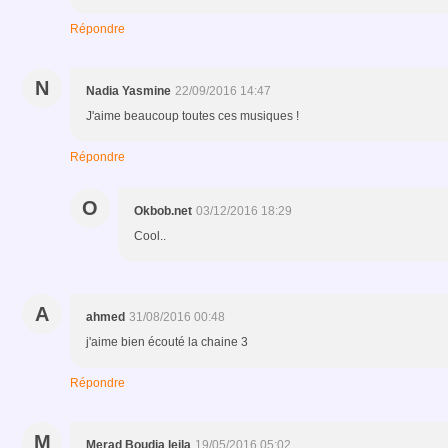
Répondre
N
Nadia Yasmine
22/09/2016 14:47
J'aime beaucoup toutes ces musiques !
Répondre
O
Okbob.net
03/12/2016 18:29
Cool..
A
ahmed
31/08/2016 00:48
j'aime bien écouté la chaine 3
Répondre
M
Merad Boudia leila
19/05/2016 05:02