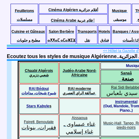
Cinéma Algérien أفلام جزائرية
Feuilletons
Musique
T
موسيقى
مسلسلات
Cinéma Arabe ٱفلام عربية
Cuisine et Gâteaux
Salon Berbère
Transports
Hotels
Banques / Ass
مطبخ و حلويات
ⴰⵅⵅⴰⵎ ⴰⵎⴰⵣⵉⴴ
نقل
فنادق
ك/ تأمينات
<< Hôtel la Gazelle d'
Ecoutez tous les sty
Chaabi Algérois
Judéo-Arabe Nord-
Sanaâ
شعبي دزيري
Africaine
صنعة
Rai Sidi Belabb
RAI Bédoui
RAI moderne
سيدي بلعباس
عمالقة الراي العصري
شيوخ شيخات، مداحات
instrumental
Stars Kabyle
s
(Oud, Mandole, Trom
Piano..)
Aissaoua
Fqirett, Benoutate
غناء عيساوى ـ
Music-Hall, Tango, 
فقيرات، بنوتات
pieds-noirs
غناء إسلامي