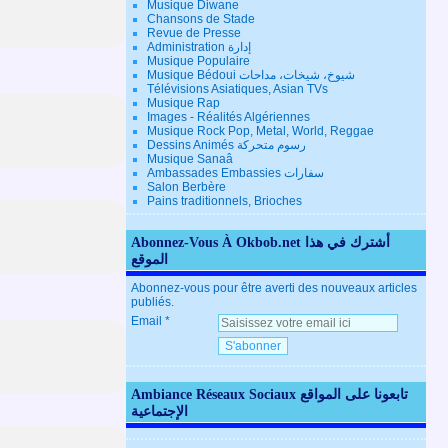
Musique Diwane
Chansons de Stade
Revue de Presse
Administration إدارة
Musique Populaire
Musique Bédoui شيوخ، شيخات، مداحات
Télévisions Asiatiques, Asian TVs
Musique Rap
Images - Réalités Algériennes
Musique Rock Pop, Metal, World, Reggae
Dessins Animés رسوم متحركة
Musique Sanaâ
Ambassades Embassies سفارات
Salon Berbère
Pains traditionnels, Brioches
Abonnez-Vous À Okbob.net أشترك في هذا
الموقع
Abonnez-vous pour être averti des nouveaux articles
publiés.
Email
Ambiance Réseaux Sociaux تابعونا على المواقع
الإجتماعية