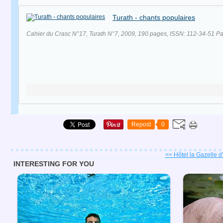
Turath - chants populaires
Cahier du Crasc N°17, Turath N°7, 2009, 190 pages, ISSN: 112-34-51 Par
Repost
0
<< Hôtel la Gazelle d'