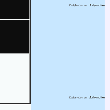
DailyMotion
sur
Dailymotion
sur