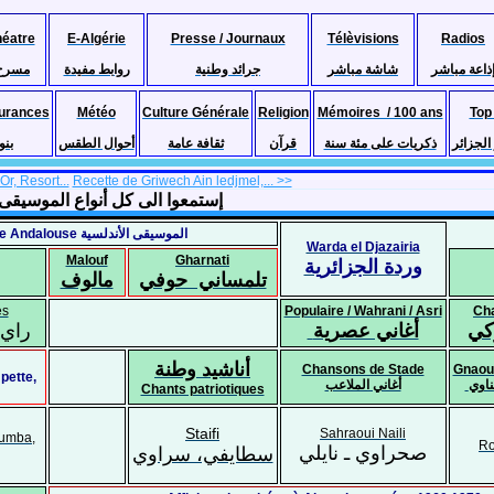
héatre
E-Algérie
Presse / Journaux
Télèvisions
Radios
ذاعة مباشر
شاشة مباشر
جرائد وطنية
روابط مفيدة
مسرح
urances
Météo
Culture Générale
Religion
Mémoires / 100 ans
Top
لجزائر
ذكريات على مئة سنة
قرآن
ثقافة عامة
أحوال الطقس
بنو
Or, Resort...
Recette de Griwech Ain ledjmel,... >>
les de musique Algérienne..إستمعوا الى كل أنواع الموسيقى الجزائرية
Musique Andalouse الموسيقى الأندلسية
Warda el Djazairia
Malouf
Gharnati
وردة الجزائرية
تلمساني حوفي
مالوف
es
Populaire / Wahrani / Asri
Cha
كي
أغاني عصرية
راي 
أناشيد وطنة
Chansons de Stade
Gnaoui
pette,
أغاني الملاعب
Chants patriotiques
Staifi
Sahraoui Naili
Rumba,
Ro
صحراوي ـ نايلي
سطايفي، سراوي