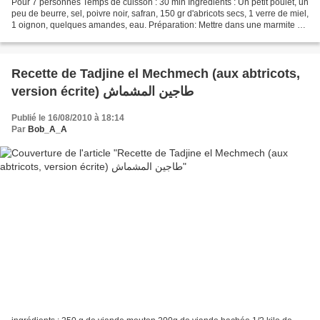
Pour 7 personnes Temps de cuisson : 30 min Ingrédients : Un petit poulet, un
peu de beurre, sel, poivre noir, safran, 150 gr d'abricots secs, 1 verre de miel,
1 oignon, quelques amandes, eau. Préparation: Mettre dans une marmite un
peu de beurre,. porter...
Recette de Tadjine el Mechmech (aux abtricots,
version écrite) طاجين المشماش
Publié le 16/08/2010 à 18:14
Par
Bob_A_A