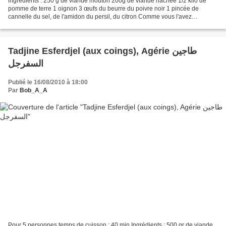
ingrédients : 250 g de viande mouton 200g de viande hachée 1/2 kilo de
pomme de terre 1 oignon 3 œufs du beurre du poivre noir 1 pincée de
cannelle du sel, de l'amidon du persil, du citron Comme vous l'avez
surement remarqué, Ce tadjine ne contient pas...
Tadjine Esferdjel (aux coings), Agérie طاجين
السفرجل
Publié le 16/08/2010 à 18:00
Par
Bob_A_A
Pour 5 personnes temps de cuisson : 40 min Ingrédients : 500 gr de viande,