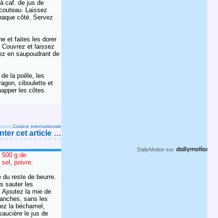
à caf. de jus de
n couteau. Laissez
chaque côté. Servez
e et faites les dorer
. Couvrez et laissez
vez en saupoudrant de
 de la poêle, les
ragon, ciboulette et
napper les côtes.
dans
Cuisine internationale
er cet article
…
DailyMotion
sur
: 500 g de
 sel, poivre.
 du reste de beurre.
es sauter les
. Ajoutez la mie de
tranches, sans les
gez la béchamel,
aucière le jus de