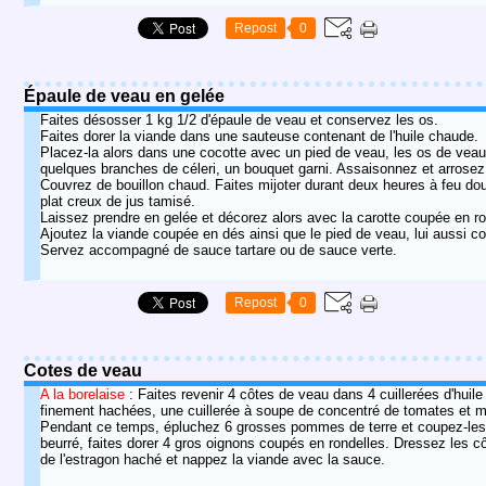
Repost
0
Épaule de veau en gelée
Faites désosser 1 kg 1/2 d'épaule de veau et conservez les os.
Faites dorer la viande dans une sauteuse contenant de l'huile chaude.
Placez-la alors dans une cocotte avec un pied de veau, les os de veau
quelques branches de céleri, un bouquet garni. Assaisonnez et arrosez 
Couvrez de bouillon chaud. Faites mijoter durant deux heures à feu dou
plat creux de jus tamisé.
Laissez prendre en gelée et décorez alors avec la carotte coupée en ro
Ajoutez la viande coupée en dés ainsi que le pied de veau, lui aussi co
Servez accompagné de sauce tartare ou de sauce verte.
Repost
0
Cotes de veau
A la borelaise
: Faites revenir 4 côtes de veau dans 4 cuillerées d'huil
finement hachées, une cuillerée à soupe de concentré de tomates et m
Pendant ce temps, épluchez 6 grosses pommes de terre et coupez-les 
beurré, faites dorer 4 gros oignons coupés en rondelles. Dressez les cô
de l'estragon haché et nappez la viande avec la sauce.