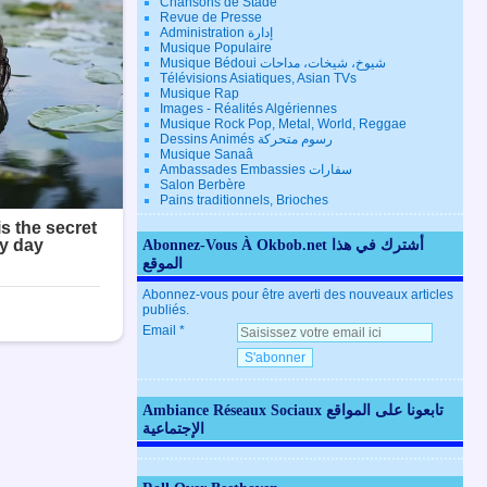
Chansons de Stade
Revue de Presse
Administration إدارة
Musique Populaire
Musique Bédoui شيوخ، شيخات، مداحات
Télévisions Asiatiques, Asian TVs
Musique Rap
Images - Réalités Algériennes
Musique Rock Pop, Metal, World, Reggae
Dessins Animés رسوم متحركة
Musique Sanaâ
Ambassades Embassies سفارات
Salon Berbère
Pains traditionnels, Brioches
Abonnez-Vous À Okbob.net أشترك في هذا
الموقع
Abonnez-vous pour être averti des nouveaux articles
publiés.
Email
Ambiance Réseaux Sociaux تابعونا على المواقع
الإجتماعية