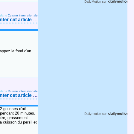
DailyMotion
sur
dans
Cuisine internationale
er cet article
…
appez le fond d'un
dans
Cuisine internationale
er cet article
…
2 gousses d'ail
 pendant 20 minutes.
Dailymotion
sur
utre, grassement
a cuisson du persil et