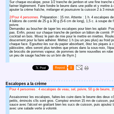
Sur chaque escalope, pose 1/2 tranche de jambon et une fine tranche de 
fariner légèrement. Faire fondre le beurre dans une poêle et y mettre à 
ajouter la crème fraîche, mélanger et poursuivre la cuisson 2 à 3 minu
2/Pour 4 personnes.
Préparation : 15 mn. Attente : 1 h. 4 escalopes de
4 bâtons de comté de 25 g à 30 g (5-6 cm de long), 1,5 c. à soupe de far
poivre.
Demandez au boucher de taper les escalopes pour bien les aplatir. Pos
pas. Enfin, posez sur chaque tranche de jambon un bâton de comté. Po
cocktail en bois. Mixez le pain de mie pour le mettre en miettes. Roule
doucement pour la faire adhérer. Mettez 1 h (ou un peu plus) au froid po
chaque face. Egouttez-les sur du papier absorbant, ôtez les piques à c
pâtissière, elles seront plus tendres que prises dans la sous-noix, l'
de brocolis de pommes vapeur, de pommes de terre nouvelles en robe 
un peu de sauge hachée ou un brin de thym.]
Repost
0
Escalopes a la crème
Pour 4 personnes : 4 escalopes de veau, sel, poivre, 50 g de beurre,
Assaisonnez les escalopes, faites-les cuire dans le beurre des deux côt
petits, émincés s'ils sont gros. Comptez environ 15 mn de cuisson, pui
sauce avec l'alcool en grattant bien les sucs de cuisson, puis ajoutez 
avec une salade verte à volonté.