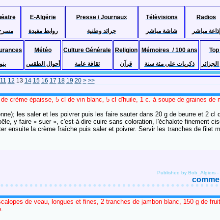
héatre
E-Algérie
Presse / Journaux
Télèvisions
Radios
ذاعة مباشر
شاشة مباشر
جرائد وطنية
روابط مفيدة
مسرح
urances
Météo
Culture Générale
Religion
Mémoires / 100 ans
Top
لجزائر
ذكريات على مئة سنة
قرآن
ثقافة عامة
أحوال الطقس
بنو
11
12
13
14
15
16
17
18
19
20
>
>>
de crème épaisse, 5 cl de vin blanc, 5 cl d'huile, 1 c. à soupe de graines de 
e); les saler et les poivrer puis les faire sauter dans 20 g de beurre et 2 cl 
e, y faire « suer », c'est-à-dire cuire sans coloration, l'échalote finement ci
uter ensuite la crème fraîche puis saler et poivrer. Servir les tranches de file
Published by Bob_Algiers
-
comment
scalopes de veau, longues et fines, 2 tranches de jambon blanc, 150 g de frui
e.