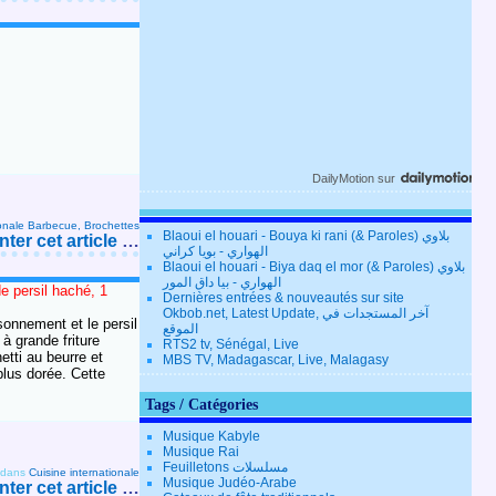
DailyMotion
sur
onale
Barbecue, Brochettes
Blaoui el houari - Bouya ki rani (& Paroles) بلاوي
er cet article
…
الهواري - بويا كراني
Blaoui el houari - Biya daq el mor (& Paroles) بلاوي
الهواري - بيا داق المور
de persil haché, 1
Dernières entrées & nouveautés sur site
Okbob.net, Latest Update, آخر المستجدات في
sonnement et le persil
الموقع
à grande friture
RTS2 tv, Sénégal, Live
tti au beurre et
MBS TV, Madagascar, Live, Malagasy
plus dorée. Cette
Tags / Catégories
Musique Kabyle
Musique Rai
Feuilletons مسلسلات
dans
Cuisine internationale
Musique Judéo-Arabe
er cet article
…