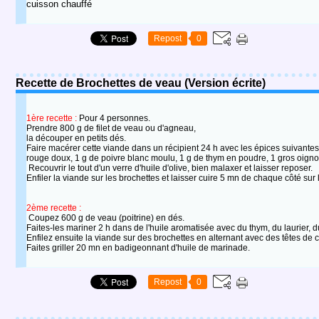
cuisson chauffé
Repost
0
Recette de Brochettes de veau (Version écrite)
1ère recette :
Pour 4 personnes.
Prendre 800 g de filet de veau ou d'agneau,
la découper en petits dés.
Faire macérer cette viande dans un récipient 24 h avec les épices suivantes 
rouge doux, 1 g de poivre blanc moulu, 1 g de thym en poudre, 1 gros oignon
Recouvrir le tout d'un verre d'huile d'olive, bien malaxer et laisser reposer.
Enfiler la viande sur les brochettes et laisser cuire 5 mn de chaque côté sur l
2ème recette :
Coupez 600 g de veau (poitrine) en dés.
Faites-les mariner 2 h dans de l'huile aromatisée avec du thym, du laurier,
Enfilez ensuite la viande sur des brochettes en alternant avec des têtes de
Faites griller 20 mn en badigeonnant d'huile de marinade.
Repost
0