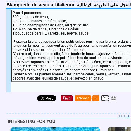
Blanquette de veau a l'italienne الطريقة الإيطالية
Pour 4 personnes :
600 g de noix de veau,
20 oignons blancs de même taille,
150 g de champignons de Paris, 40 g de beurre,
1 c. à soupe de farine, 1 branche de céleri,
1 bouquet de persil, 1 carotte, sel, poivre, sauge.
Préparez la viande, coupez-la en petits cubes puis mettez-la à cuire dans
faitout en la mouillant souvent avec de l'eau bouillante jusqu'à l'en recouvri
poivrez et laissez mijoter pendant 25 minutes.
D'autre part, dans une cocotte, faites fondre le beurre, ajoutez la farine en p
mélangez bien; versez petit à petit 3 louches du bouillon de la viande.
Ajoutez les oignons épluchés, la viande égouttée, céleri, carotte et persil, 
Faites cuire lentement pendant 1/2 heure environ, puis ajoutez les champ
nettoyés et émincés et laissez cuire encore pendant 10 minutes.
Retirez alors les plantes aromatiques (carotte céleri, persil), vérifiez l'ass
décorez avec des feuilles de sauge, et servez bien chaud.
Repost
0
<<
<
10