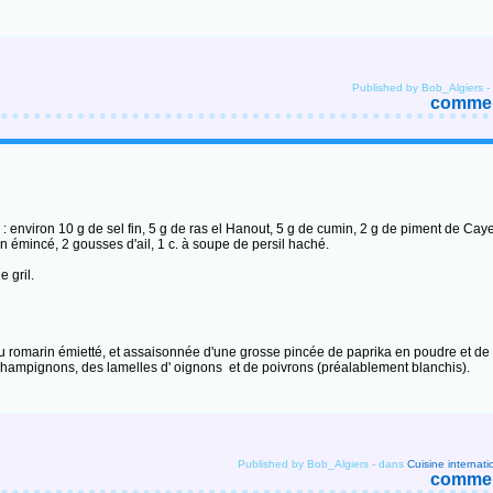
Published by Bob_Algiers
-
comment
: environ 10 g de sel fin, 5 g de ras el Hanout, 5 g de cumin, 2 g de piment de Cay
 émincé, 2 gousses d'ail, 1 c. à soupe de persil haché.
e gril.
 du romarin émietté, et assaisonnée d'une grosse pincée de paprika en poudre et de 
 champignons, des lamelles d' oignons et de poivrons (préalablement blanchis).
Published by Bob_Algiers
-
dans
Cuisine internati
comment