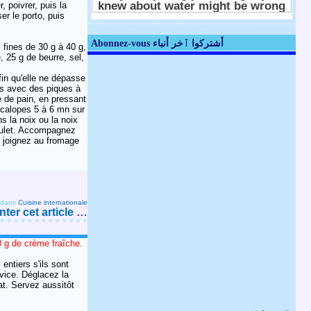
 poivrer, puis la
er le porto, puis
Abonnez-vous أشتركوا ٱخر أنباء
 fines de 30 g à 40 g,
, 25 g de beurre, sel,
in qu'elle ne dépasse
és avec des piques à
e de pain, en pressant
escalopes 5 à 6 mn sur
s la noix ou la noix
poulet. Accompagnez
 joignez au fromage
dans
Cuisine internationale
er cet article
…
 g de crème fraîche.
entiers s'ils sont
rvice. Déglacez la
at. Servez aussitôt