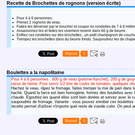
Recette de Brochettes de rognons (version écrite)
Pour 4 à 6 personnes.
Prenez 2 rognons de veau.
Faites-les dénerver par le boucher et couper en rondelles de 7 à 8 millim
Assaisonnez-les et faites-les vivement revenir dans 60 g de beurre.
Enfilez ces rondelles sur des brochettes , un petit champignon de couc
Trempez les brochettes dans du beurre fondu. Saupoudrez-les de chapelure
Repost
0
Boulettes a la napolitaine
Pour 4 à 6 personnes : 600 g de veau (poitrine-flanchet), 200 g de gruyè
tasse de farine. Pour servir 1/2 litre de coulis de tomates, quelques oli
Hachez le veau, râpez le fromage, faites tremper la mie de pain dans le
haché. Quand la farce est bien homogène, formez des boulettes avec les 
chaude. Egouttez-les quand elles sont bien dorées et servez avec le c
saupoudrés de fromage. Variante : vous pouvez enrober ces boulettes de
recette permet d'utiliser n'importe quel reste de viande cuite. On peu
Repost
0