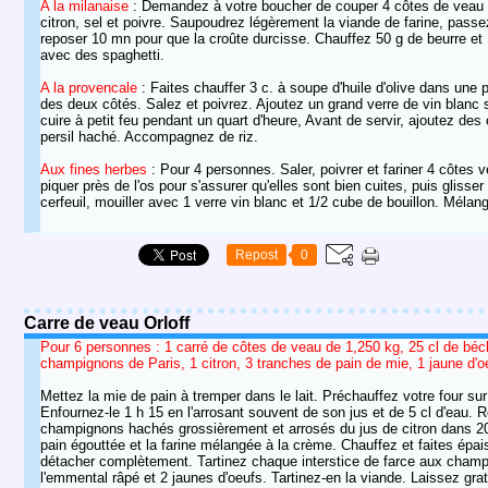
A la milanaise
: Demandez à votre boucher de couper 4 côtes de veau asse
citron, sel et poivre. Saupoudrez légèrement la viande de farine, passez
reposer 10 mn pour que la croûte durcisse. Chauffez 50 g de beurre et
avec des spaghetti.
A la provencale
: Faites chauffer 3 c. à soupe d'huile d'olive dans une
des deux côtés. Salez et poivrez. Ajoutez un grand verre de vin blanc 
cuire à petit feu pendant un quart d'heure, Avant de servir, ajoutez d
persil haché. Accompagnez de riz.
Aux fines herbes
: Pour 4 personnes. Saler, poivrer et fariner 4 côtes v
piquer près de l'os pour s'assurer qu'elles sont bien cuites, puis glisse
cerfeuil, mouiller avec 1 verre vin blanc et 1/2 cube de bouillon. Mélan
Repost
0
Carre de veau Orloff
Pour 6 personnes : 1 carré de côtes de veau de 1,250 kg, 25 cl de béch
champignons de Paris, 1 citron, 3 tranches de pain de mie, 1 jaune d'oeuf
Mettez la mie de pain à tremper dans le lait. Préchauffez votre four su
Enfournez-le 1 h 15 en l'arrosant souvent de son jus et de 5 cl d'eau. Ret
champignons hachés grossièrement et arrosés du jus de citron dans 20 g
pain égouttée et la farine mélangée à la crème. Chauffez et faites épais
détacher complètement. Tartinez chaque interstice de farce aux champig
l'emmental râpé et 2 jaunes d'oeufs. Tartinez-en la viande. Laissez gr