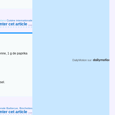
dans
Cuisine internationale
er cet article
…
enne, 1 g de paprika
DailyMotion
sur
sel.
onale
Barbecue, Brochettes
er cet article
…