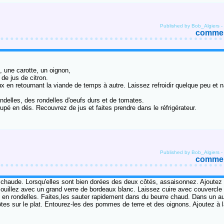
Published by Bob_Algiers
-
comment
, une carotte, un oignon,
de jus de citron.
x en retournant la viande de temps à autre. Laissez refroidir quelque peu et n
ndelles, des rondelles d'oeufs durs et de tomates.
upé en dés. Recouvrez de jus et faites prendre dans le réfrigérateur.
Published by Bob_Algiers
-
comment
e chaude. Lorsqu'elles sont bien dorées des deux côtés, assaisonnez. Ajoutez 
ouillez avec un grand verre de bordeaux blanc. Laissez cuire avec couvercle
en rondelles. Faites,les sauter rapidement dans du beurre chaud. Dans un a
tes sur le plat. Entourez-les des pommes de terre et des oignons. Ajoutez à l