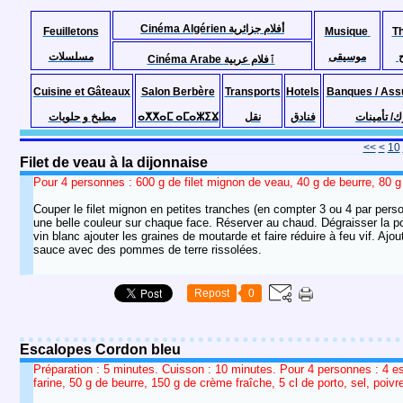
Cinéma Algérien أفلام جزائرية
Feuilletons
Musique
T
موسيقى
مسلسلات
Cinéma Arabe ٱفلام عربية
Cuisine et Gâteaux
Salon Berbère
Transports
Hotels
Banques / Ass
مطبخ و حلويات
ⴰⵅⵅⴰⵎ ⴰⵎⴰⵣⵉⴴ
نقل
فنادق
ك/ تأمينات
<<
<
10
Filet de veau à la dijonnaise
Pour 4 personnes : 600 g de filet mignon de veau, 40 g de beurre, 80 g 
Couper le filet mignon en petites tranches (en compter 3 ou 4 par personn
une belle couleur sur chaque face. Réserver au chaud. Dégraisser la poêl
vin blanc ajouter les graines de moutarde et faire réduire à feu vif. Ajo
sauce avec des pommes de terre rissolées.
Repost
0
Escalopes Cordon bleu
Préparation : 5 minutes. Cuisson : 10 minutes. Pour 4 personnes : 4 e
farine, 50 g de beurre, 150 g de crème fraîche, 5 cl de porto, sel, poivr