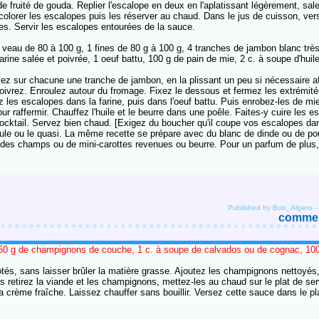
fruité de gouda. Replier l'escalope en deux en l'aplatissant légèrement, saler,
colorer les escalopes puis les réserver au chaud. Dans le jus de cuisson, vers
tes. Servir les escalopes entourées de la sauce.
 veau de 80 à 100 g, 1 fines de 80 g à 100 g, 4 tranches de jambon blanc très
ine salée et poivrée, 1 oeuf battu, 100 g de pain de mie, 2 c. à soupe d'huile
ez sur chacune une tranche de jambon, en la plissant un peu si nécessaire af
ivrez. Enroulez autour du fromage. Fixez le dessous et fermez les extrémit
z les escalopes dans la farine, puis dans l'oeuf battu. Puis enrobez-les de mi
ur raffermir. Chauffez l'huile et le beurre dans une poêle. Faites-y cuire les 
ocktail. Servez bien chaud. [Exigez du boucher qu'il coupe vos escalopes dan
épaule ou le quasi. La même recette se prépare avec du blanc de dinde ou de 
des champs ou de mini-carottes revenues ou beurre. Pour un parfum de plus,
Published by Bob_Algiers
-
comment
 150 g de champignons de couche, 1 c. à soupe de calvados ou de cognac, 100
és, sans laisser brûler la matière grasse. Ajoutez les champignons nettoyés, 
s retirez la viande et les champignons, mettez-les au chaud sur le plat de se
la crème fraîche. Laissez chauffer sans bouillir. Versez cette sauce dans le pl