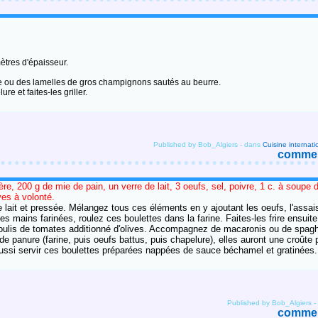
ètres d'épaisseur.
he ou des lamelles de gros champignons sautés au beurre.
 et faites-les griller.
Published by Bob_Algiers
-
dans
Cuisine internati
comment
re, 200 g de mie de pain, un verre de lait, 3 oeufs, sel, poivre, 1 c. à soupe 
ves à volonté.
 lait et pressée. Mélangez tous ces éléments en y ajoutant les oeufs, l'assai
mains farinées, roulez ces boulettes dans la farine. Faites-les frire ensuite 
oulis de tomates additionné d'olives. Accompagnez de macaronis ou de spaghe
 panure (farine, puis oeufs battus, puis chapelure), elles auront une croûte 
t aussi servir ces boulettes préparées nappées de sauce béchamel et gratinées.
Published by Bob_Algiers
-
comment