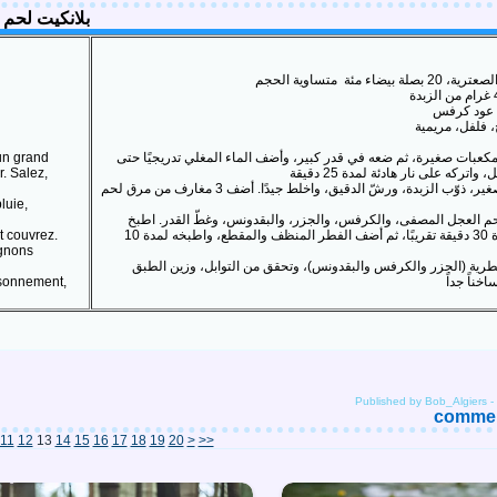
بلانكيت لحم العجل على 
 un grand
مكعبات صغيرة، ثم ضعه في قدر كبير، وأضف الماء المغلي تدريجيًا حتى
r. Salez,
في هذه الأثناء، في قدر صغير، ذوّب الزبدة، ورشّ الدقيق، واخلط جيدًا. أضف 3 مغارف من مرق لحم
luie,
 العجل المصفى، والكرفس، والجزر، والبقدونس، وغطّ القدر. اطبخ
et couvrez.
المزيج على نار هادئة لمدة 30 دقيقة تقريبًا، ثم أضف الفطر المنظف والمقطع، واطبخه لمدة 10
ignons
عطرية (الجزر والكرفس والبقدونس)، وتحقق من التوابل، وزين الطبق
aisonnement,
Published by Bob_Algiers
-
comment
11
12
13
14
15
16
17
18
19
20
>
>>