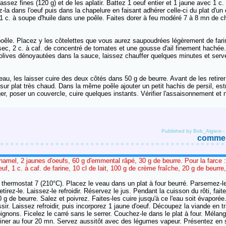
z fines (120 g) et de les aplatir. Battez 1 oeuf entier et 1 jaune avec 1 c. 
-la dans l'oeuf puis dans la chapelure en faisant adhérer celle-ci du plat d'u
 1 c. à soupe d'huile dans une poêle. Faites dorer à feu modéré 7 à 8 mn de 
 poêle. Placez y les côtelettes que vous aurez saupoudrées légèrement de farin
sec, 2 c. à caf. de concentré de tomates et une gousse d'ail finement hachée
es olives dénoyautées dans la sauce, laissez chauffer quelques minutes et ser
eau, les laisser cuire des deux côtés dans 50 g de beurre. Avant de les retirer
r sur plat très chaud. Dans la même poêle ajouter un petit hachis de persil, est
ger, poser un couvercle, cuire quelques instants. Vérifier l'assaisonnement et 
Published by Bob_Algiers
-
comment
amel, 2 jaunes d'oeufs, 60 g d'emmental râpé, 30 g de beurre. Pour la farce 
, 1 c. à caf. de farine, 10 cl de lait, 100 g de crème fraîche, 20 g de beurre,
r thermostat 7 (210°C). Placez le veau dans un plat à four beurré. Parsemez-le
irez-le. Laissez-le refroidir. Réservez le jus. Pendant la cuisson du rôti, fait
 de beurre. Salez et poivrez. Faites-les cuire jusqu'à ce l'eau soit évaporée
sir. Laissez refroidir, puis incorporez 1 jaune d'oeuf. Découpez la viande en 
nons. Ficelez le carré sans le serrer. Couchez-le dans le plat à four. Mélan
atiner au four 20 mn. Servez aussitôt avec des légumes vapeur. Présentez en s