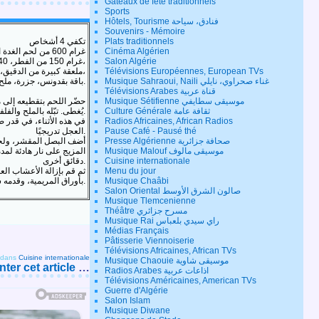
Gateaux de fête traditionnels
Sports
Hôtels, Tourisme فنادق، سياحة
Souvenirs - Mémoire
تكفي 4 أشخاص
Plats traditionnels
غرام 600 من لحم الغدة الصعترية، 20 بصلة بيضاء مئة متساوية الحجم
Cinéma Algérien
غرام 150 من الفطر، 40 غرام من الزبدة،
Salon Algérie
ملعقة كبيرة من الدقيق، عود كرفس،
Télévisions Européennes, European TVs
باقة بقدونس، جزرة، ملح، فلفل، مريمية.
Musique Sahraoui, Naili غناء صحراوي، نايلي
Télévisions Arabes قناة عربية
حضّر اللحم بتقطيعه إلى 
Musique Sétifienne موسيقى سطايفي
يُغطى. تبّله بالملح والفلفل، واتركه على نار هادئة لمدة 25 دقيقة.
Culture Générale ثقافة عامة
Radios Africaines, African Radios
العجل تدريجيًا.
Pause Café - Pausé thé
أضف البصل المقشر، ولحم
Presse Algérienne صحافة جزائرية
Musique Malouf موسيقى مالوف
دقائق أخرى.
Cuisine internationale
ثم قم بإزالة الأعشاب ال
Menu du jour
بأوراق المريمية، وقدمه ساخناً جداً.
Musique Chaâbi
Salon Oriental صالون الشرق الأوسط
Musique Tlemcenienne
Théâtre مسرح جزائري
Musique Rai راي سيدي بلعباس
Médias Français
Pâtisserie Viennoiserie
Télévisions Africaines, African TVs
dans
Cuisine internationale
Musique Chaouie موسيقى شاوية
er cet article
…
Radios Arabes اذاعات عربية
Télévisions Américaines, American TVs
Guerre d'Algérie
Salon Islam
Musique Diwane