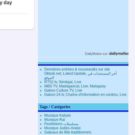
DailyMotion
sur
Dernières entrées & nouveautés sur site
Okbob.net, Latest Update, آخر المستجدات في
الموقع
RTS2 tv, Sénégal, Live
MBS TV, Madagascar, Live, Malagasy
Gabon Culture TV, Live
Gabon 24 tv, Chaîne d'information en continu, Live
Tags / Catégories
Musique Kabyle
Musique Rai
Feuilletons مسلسلات
Musique Judéo-Arabe
Gateaux de fête traditionnels