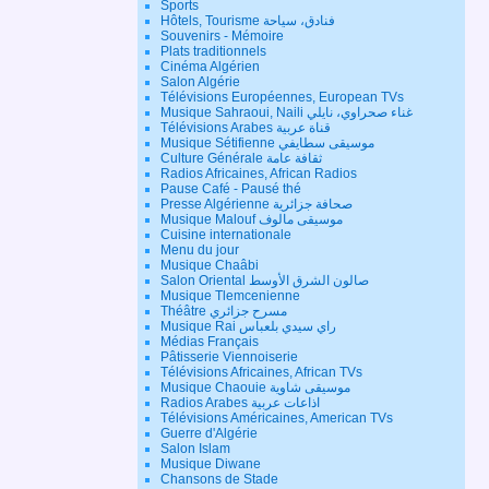
Sports
Hôtels, Tourisme فنادق، سياحة
Souvenirs - Mémoire
Plats traditionnels
Cinéma Algérien
Salon Algérie
Télévisions Européennes, European TVs
Musique Sahraoui, Naili غناء صحراوي، نايلي
Télévisions Arabes قناة عربية
Musique Sétifienne موسيقى سطايفي
Culture Générale ثقافة عامة
Radios Africaines, African Radios
Pause Café - Pausé thé
Presse Algérienne صحافة جزائرية
Musique Malouf موسيقى مالوف
Cuisine internationale
Menu du jour
Musique Chaâbi
Salon Oriental صالون الشرق الأوسط
Musique Tlemcenienne
Théâtre مسرح جزائري
Musique Rai راي سيدي بلعباس
Médias Français
Pâtisserie Viennoiserie
Télévisions Africaines, African TVs
Musique Chaouie موسيقى شاوية
Radios Arabes اذاعات عربية
Télévisions Américaines, American TVs
Guerre d'Algérie
Salon Islam
Musique Diwane
Chansons de Stade