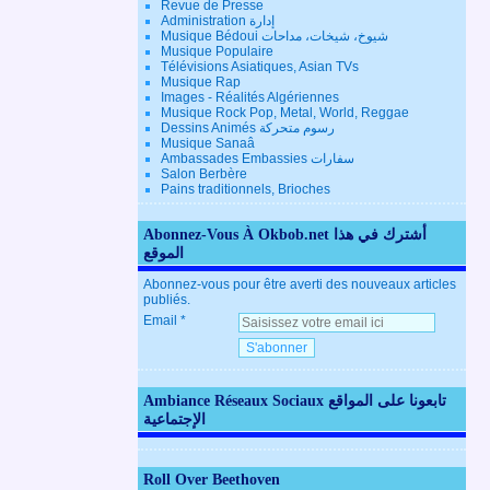
Revue de Presse
Administration إدارة
Musique Bédoui شيوخ، شيخات، مداحات
Musique Populaire
Télévisions Asiatiques, Asian TVs
Musique Rap
Images - Réalités Algériennes
Musique Rock Pop, Metal, World, Reggae
Dessins Animés رسوم متحركة
Musique Sanaâ
Ambassades Embassies سفارات
Salon Berbère
Pains traditionnels, Brioches
Abonnez-Vous À Okbob.net أشترك في هذا
الموقع
Abonnez-vous pour être averti des nouveaux articles
publiés.
Email
Ambiance Réseaux Sociaux تابعونا على المواقع
الإجتماعية
Roll Over Beethoven