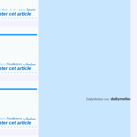
by Bob_A_A
-
dans
Sports
er cet article
…
dans
Feuilletons مسلسلات
er cet article
…
DailyMotion
sur
dans
Feuilletons مسلسلات
er cet article
…