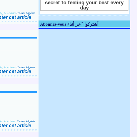
_A_A
-
dans
Salon Algérie
er cet article
…
Abonnez-vous أشتركوا ٱخر أنباء
_A_A
-
dans
Salon Algérie
er cet article
…
_A_A
-
dans
Salon Algérie
er cet article
…