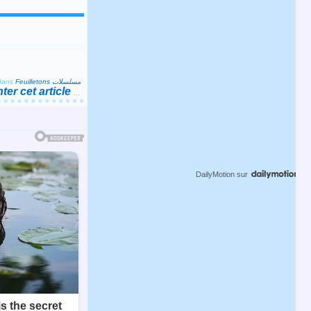
dans
Feuilletons مسلسلات
er cet article
…
DailyMotion
sur