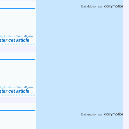
DailyMotion
sur
_A_A
-
dans
Salon Algérie
er cet article
…
_A_A
-
dans
Salon Algérie
er cet article
…
i
Dailymotion
sur