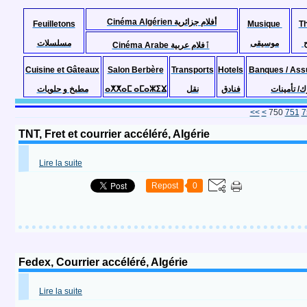
Cinéma Algérien أفلام جزائرية
Feuilletons
Musique
T
موسيقى
مسلسلات
Cinéma Arabe ٱفلام عربية
Cuisine et Gâteaux
Salon Berbère
Transports
Hotels
Banques / Ass
مطبخ و حلويات
ⴰⵅⵅⴰⵎ ⴰⵎⴰⵣⵉⴴ
نقل
فنادق
ك/ تأمينات
700
710
720
730
740
<<
<
750
751
7
TNT, Fret et courrier accéléré, Algérie
Lire la suite
Repost
0
Fedex, Courrier accéléré, Algérie
Lire la suite