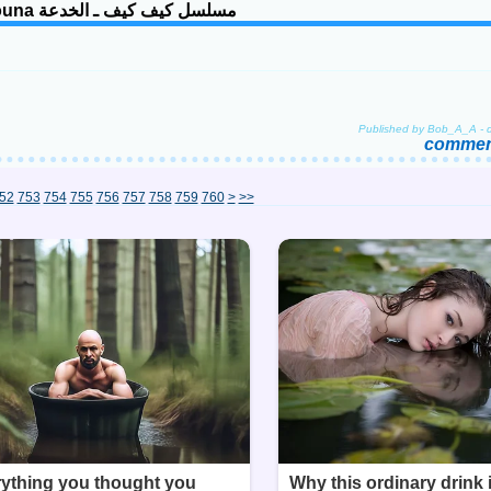
Feuilleton Kif Kif - El khedaa - Comédie Algérienne, Biyouna مسلسل كيف كيف ـ الخدعة
Published by Bob_A_A
-
comment
770
780
790
800
900
1000
1100
1200
52
753
754
755
756
757
758
759
760
>
>>