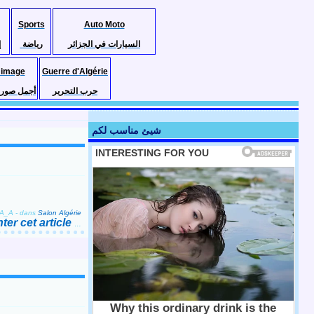
Sports
Auto Moto
السيارات في الجزائر
رياضة
إ
 image
Guerre d'Algérie
حرب التحرير
أجمل صور ا
شيئ مناسب لكم
_A_A
-
dans
Salon Algérie
er cet article
…