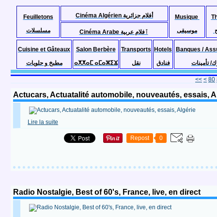
Cinéma Algérien أفلام جزائرية
Feuilletons
Musique
T
موسيقى
مسلسلات
Cinéma Arabe ٱفلام عربية
Cuisine et Gâteaux
Salon Berbère
Transports
Hotels
Banques / Ass
مطبخ و حلويات
ⴰⵅⵅⴰⵎ ⴰⵎⴰⵣⵉⴴ
نقل
فنادق
ك/ تأمينات
10
20
30
40
50
60
70
<<
<
80
Actucars, Actuatalité automobile, nouveautés, essais, A
Lire la suite
Repost
0
Radio Nostalgie, Best of 60's, France, live, en direct