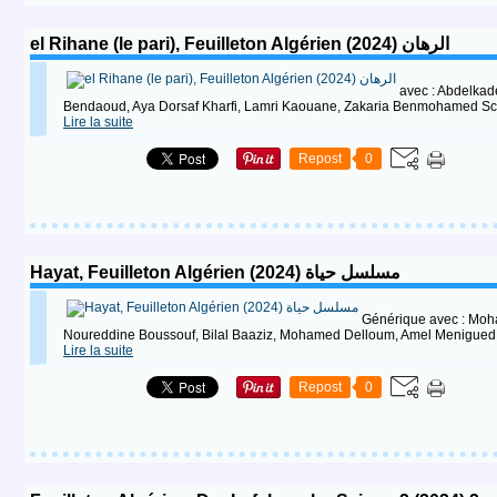
el Rihane (le pari), Feuilleton Algérien (2024) الرهان
avec : Abdelkad
Bendaoud, Aya Dorsaf Kharfi, Lamri Kaouane, Zakaria Benmohamed Scéna
Lire la suite
Repost
0
Hayat, Feuilleton Algérien (2024) مسلسل حياة
Générique avec : Mo
Noureddine Boussouf, Bilal Baaziz, Mohamed Delloum, Amel Menigued,
Lire la suite
Repost
0