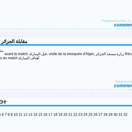
Published by Bob_A
comment
3-2) , Résumé, 22 03 2024 مقابلة الجزائر - بوليفيا
avant le match, قبل المباراة، visite de la mosquée d'Alger, زيارة مسجد الجزائر Réception du recteur de
la mosquée de l'EN & Petrovic استقبال عميد مسجد المنتخب الوطني les buts du match أهداف المباراة
Published 
comment
ⴻⵙⵜ
 5 6 7 8 9 10 11 12 13 14 15 16 17 18 19 20 21 22 23 24 25 26 27 28 29 30 31 32