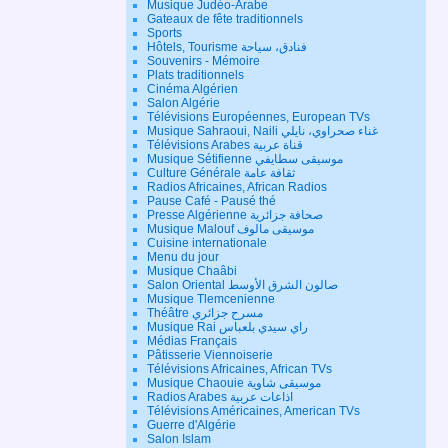
Musique Judéo-Arabe
Gateaux de fête traditionnels
Sports
Hôtels, Tourisme فنادق، سياحة
Souvenirs - Mémoire
Plats traditionnels
Cinéma Algérien
Salon Algérie
Télévisions Européennes, European TVs
Musique Sahraoui, Naili غناء صحراوي، نايلي
Télévisions Arabes قناة عربية
Musique Sétifienne موسيقى سطايفي
Culture Générale ثقافة عامة
Radios Africaines, African Radios
Pause Café - Pausé thé
Presse Algérienne صحافة جزائرية
Musique Malouf موسيقى مالوف
Cuisine internationale
Menu du jour
Musique Chaâbi
Salon Oriental صالون الشرق الأوسط
Musique Tlemcenienne
Théâtre مسرح جزائري
Musique Rai راي سيدي بلعباس
Médias Français
Pâtisserie Viennoiserie
Télévisions Africaines, African TVs
Musique Chaouie موسيقى شاوية
Radios Arabes اذاعات عربية
Télévisions Américaines, American TVs
Guerre d'Algérie
Salon Islam