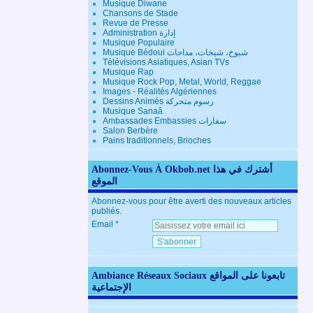
Musique Diwane
Chansons de Stade
Revue de Presse
Administration إدارة
Musique Populaire
Musique Bédoui شيوخ، شيخات، مداحات
Télévisions Asiatiques, Asian TVs
Musique Rap
Musique Rock Pop, Metal, World, Reggae
Images - Réalités Algériennes
Dessins Animés رسوم متحركة
Musique Sanaâ
Ambassades Embassies سفارات
Salon Berbère
Pains traditionnels, Brioches
Abonnez-Vous À Okbob.net أشترك في هذا
الموقع
Abonnez-vous pour être averti des nouveaux articles
publiés.
Email
Ambiance Réseaux Sociaux تابعونا على المواقع
الإجتماعية