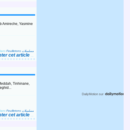
ub Amireche, Yasmine
dans
Feuilletons مسلسلات
er cet article
…
eddah, Tinhinane,
ghid...
DailyMotion
sur
dans
Feuilletons مسلسلات
er cet article
…