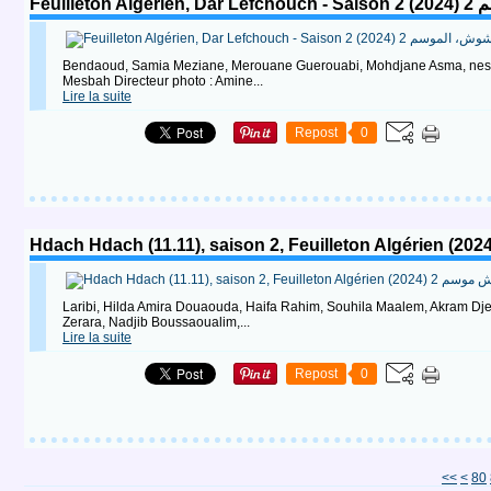
Feuil
Bendaoud, Samia Meziane, Merouane Guerouabi, Mohdjane Asma, nesr
Mesbah Directeur photo : Amine...
Lire la suite
Repost
0
Laribi, Hilda Amira Douaouda, Haifa Rahim, Souhila Maalem, Akram Dj
Zerara, Nadjib Boussaoualim,...
Lire la suite
Repost
0
10
20
30
40
50
60
70
<<
<
80