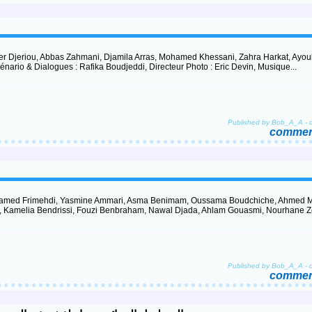
er Djeriou, Abbas Zahmani, Djamila Arras, Mohamed Khessani, Zahra Harkat, Ayo
rio & Dialogues : Rafika Boudjeddi, Directeur Photo : Eric Devin, Musique...
Published by Bob_A_A
-
comment
hamed Frimehdi, Yasmine Ammari, Asma Benimam, Oussama Boudchiche, Ahmed M
 Kamelia Bendrissi, Fouzi Benbraham, Nawal Djada, Ahlam Gouasmi, Nourhane Ze
Published by Bob_A_A
-
comment