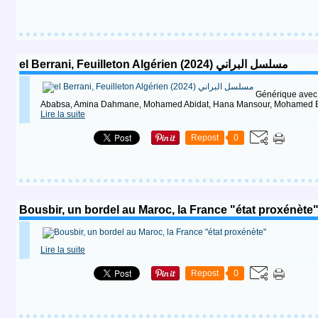
el Berrani, Feuilleton Algérien (2024) مسلسل البراني
Générique avec 
Ababsa, Amina Dahmane, Mohamed Abidat, Hana Mansour, Mohamed Bou
Lire la suite
Repost
0
Bousbir, un bordel au Maroc, la France "état proxénète
Lire la suite
Repost
0