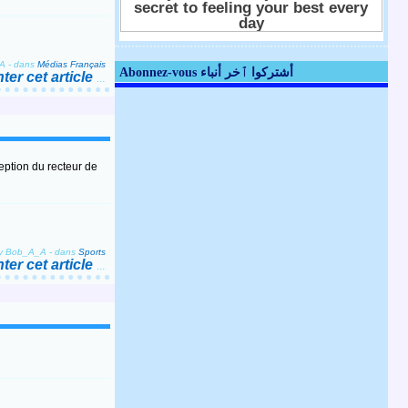
_A
-
dans
Médias Français
Abonnez-vous أشتركوا ٱخر أنباء
er cet article
…
by Bob_A_A
-
dans
Sports
er cet article
…