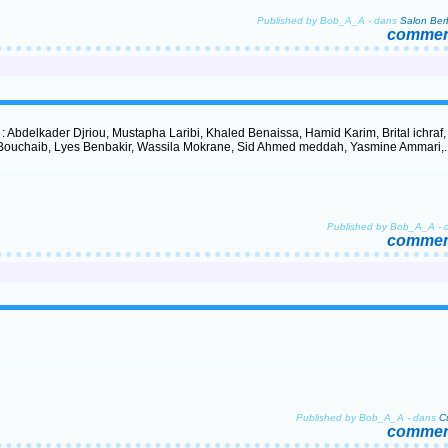
Published by Bob_A_A
-
dans
Salon Ber
comment
: Abdelkader Djriou, Mustapha Laribi, Khaled Benaissa, Hamid Karim, Brital ichraf,
chaib, Lyes Benbakir, Wassila Mokrane, Sid Ahmed meddah, Yasmine Ammari,..
Published by Bob_A_A
-
comment
"
Published by Bob_A_A
-
dans
comment