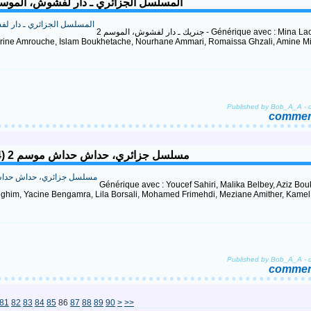
leton Algérien, Dar Lefchouch - Saison 2 (2024) المسلسل الجزائري ـ دار لفشوش، الموسم 2
جنريك ـ دار لفشوش، الموسم 2 - Générique avec : Mina Lachtar, Athmane
ine Amrouche, Islam Boukhetache, Nourhane Ammari, Romaissa Ghzali, Amine M
Published by Bob_A_A
-
comment
Hdach Hdach (11.11), saison 2, Feuilleton Algérien (2024) مسلسل جزائري، حداش حداش موسم 2
Générique avec : Youcef Sahiri, Malika Belbey, Aziz Bo
eghim, Yacine Bengamra, Lila Borsali, Mohamed Frimehdi, Meziane Amither, Kamel
Published by Bob_A_A
-
comment
100
200
300
400
500
600
700
800
900
1000
1100
1200
81
82
83
84
85
86
87
88
89
90
>
>>