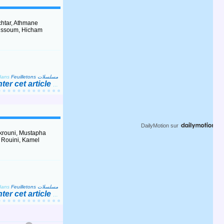
issoum, Hicham
dans
Feuilletons مسلسلات
er cet article
…
DailyMotion
sur
ukrouni, Mustapha
 Rouini, Kamel
dans
Feuilletons مسلسلات
er cet article
…