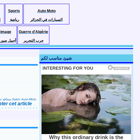
Sports
Auto Moto
السيارات في الجزائر
رياضة
إ
 image
Guerre d'Algérie
حرب التحرير
أجمل صور ا
شيئ مناسب لكم
enne صحافة جزائرية
Salon Auto-Moto
er cet article
…