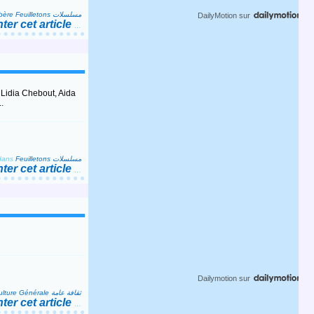
bère
Feuilletons مسلسلات
DailyMotion
sur
er cet article
…
 Lidia Chebout, Aida
.
dans
Feuilletons مسلسلات
er cet article
…
Dailymotion
sur
Culture Générale ثقافة عامة
er cet article
…