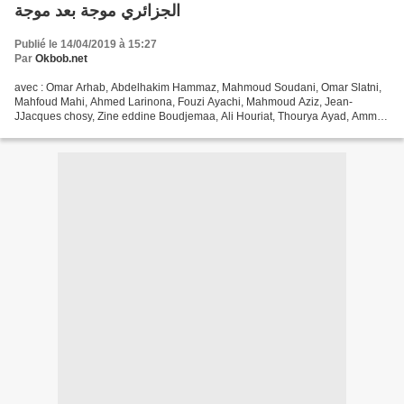
الجزائري موجة بعد موجة
Publié le 14/04/2019 à 15:27
Par
Okbob.net
avec : Omar Arhab, Abdelhakim Hammaz, Mahmoud Soudani, Omar Slatni,
Mahfoud Mahi, Ahmed Larinona, Fouzi Ayachi, Mahmoud Aziz, Jean-
JJacques chosy, Zine eddine Boudjemaa, Ali Houriat, Thourya Ayad, Ammar
Hamadi Directeur photo : Bachir Sellami, Musique...