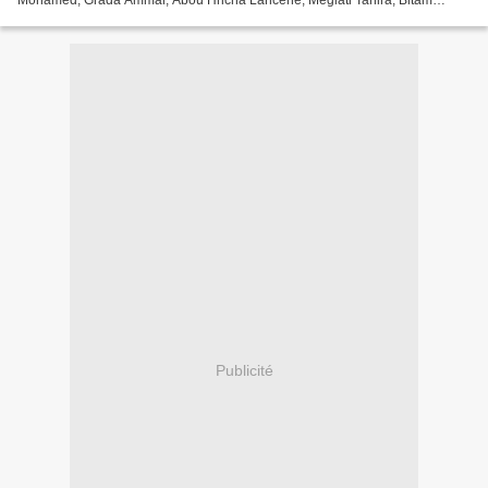
Mohamed, Grada Ammar, Abou Hricha Lahcene, Meglati Tahira, Bitam
Keltoum, Melakhsou Tahar, Katsariski Vassil Directeur...
Publicité