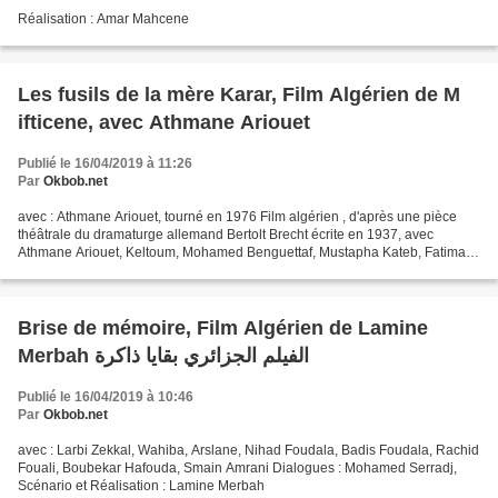
Réalisation : Amar Mahcene
Les fusils de la mère Karar, Film Algérien de M
ifticene, avec Athmane Ariouet
Publié le 16/04/2019 à 11:26
Par
Okbob.net
avec : Athmane Ariouet, tourné en 1976 Film algérien , d'après une pièce
théâtrale du dramaturge allemand Bertolt Brecht écrite en 1937, avec
Athmane Ariouet, Keltoum, Mohamed Benguettaf, Mustapha Kateb, Fatima
zahra Hakmet, Amar tayane, Said Guendouz,...
Brise de mémoire, Film Algérien de Lamine
Merbah الفيلم الجزائري بقايا ذاكرة
Publié le 16/04/2019 à 10:46
Par
Okbob.net
avec : Larbi Zekkal, Wahiba, Arslane, Nihad Foudala, Badis Foudala, Rachid
Fouali, Boubekar Hafouda, Smain Amrani Dialogues : Mohamed Serradj,
Scénario et Réalisation : Lamine Merbah