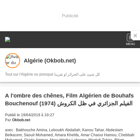
Publicité
MENU
Algérie (Okbob.net)
Tout sur l'Algérie ou presque كل شيئ على الجزائر او تقريبا
A l'ombre des chênes, Film Algérien de Bouhafs
Bouchenouf (1974) الفيلم الجزائري في ظل الكروش
Publié le 19/04/2019 à 10:27
Par
Okbob.net
avec : Bakhouche Amina, Leboukh Abdallah, Kanou Tahar, Abdeslam
Belkacem, Saouli Mohamed, Amara Khelifa, Amar Chaoui Hamou, Chebbah