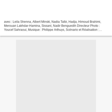
avec : Leila Shenna, Albert Minski, Nadia Talbi, Hadja, Himoud Brahimi,
Merouan Lakhdar-Hamina, Sissani, Nadir Benguedih Directeur Photo :
Youcef Sahraoui, Musique : Philippe Arthuys, Scénario et Réalisation :
Mohamed Lakhdar-Hamina interview avec M Lakhdar-Hamina...