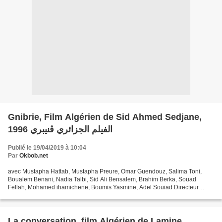
Gnibrie, Film Algérien de Sid Ahmed Sedjane,
1996 الفيلم الجزائري ڤنيبري
Publié le 19/04/2019 à 10:04
Par
Okbob.net
avec Mustapha Hattab, Mustapha Preure, Omar Guendouz, Salima Toni,
Boualem Benani, Nadia Talbi, Sid Ali Bensalem, Brahim Berka, Souad
Fellah, Mohamed ihamichene, Boumis Yasmine, Adel Souiad Directeur
photo : Mohamed Bouakaz, Réalisation : Sid Ahmed S...
La conversation, film Algérien de Lamine