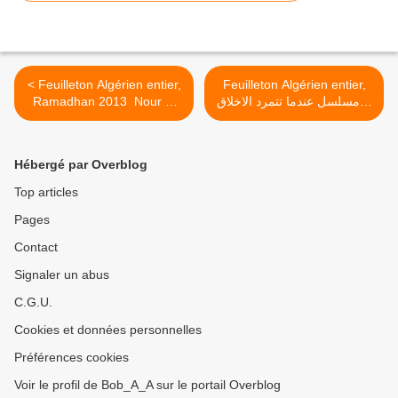
< Feuilleton Algérien entier,
Feuilleton Algérien entier,
Ramadhan 2013 Nour el
مسلسل عندما تتمرد الاخلاق -
fadjr مسلسل نور الفجر
Indama tatamarad el akhlaq
>
Hébergé par Overblog
Top articles
Pages
Contact
Signaler un abus
C.G.U.
Cookies et données personnelles
Préférences cookies
Voir le profil de Bob_A_A sur le portail Overblog