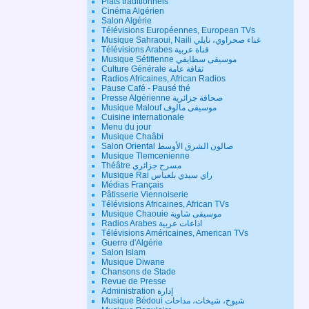
Plats traditionnels
Cinéma Algérien
Salon Algérie
Télévisions Européennes, European TVs
Musique Sahraoui, Naili غناء صحراوي، نايلي
Télévisions Arabes قناة عربية
Musique Sétifienne موسيقى سطايفي
Culture Générale ثقافة عامة
Radios Africaines, African Radios
Pause Café - Pausé thé
Presse Algérienne صحافة جزائرية
Musique Malouf موسيقى مالوف
Cuisine internationale
Menu du jour
Musique Chaâbi
Salon Oriental صالون الشرق الأوسط
Musique Tlemcenienne
Théâtre مسرح جزائري
Musique Rai راي سيدي بلعباس
Médias Français
Pâtisserie Viennoiserie
Télévisions Africaines, African TVs
Musique Chaouie موسيقى شاوية
Radios Arabes اذاعات عربية
Télévisions Américaines, American TVs
Guerre d'Algérie
Salon Islam
Musique Diwane
Chansons de Stade
Revue de Presse
Administration إدارة
Musique Bédoui شيوخ، شيخات، مداحات