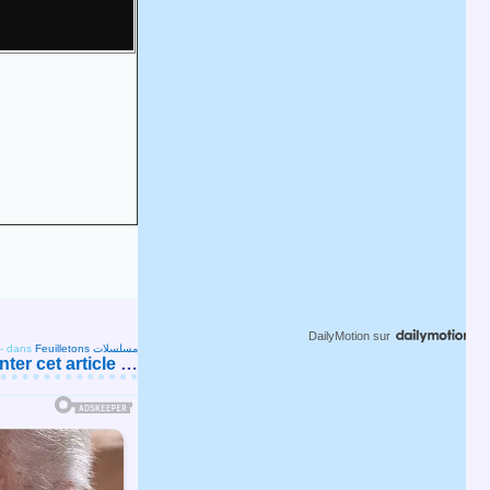
DailyMotion
sur
-
dans
Feuilletons مسلسلات
er cet article
…