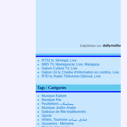
DailyMotion
sur
RTS2 tv, Sénégal, Live
MBS TV, Madagascar, Live, Malagasy
Gabon Culture TV, Live
Gabon 24 tv, Chaîne d'information en continu, Live
RTD tv, Radio Télévision Djibouti, Live
Tags / Catégories
Musique Kabyle
Musique Rai
Feuilletons مسلسلات
Musique Judéo-Arabe
Gateaux de fête traditionnels
Sports
Hôtels, Tourisme فنادق، سياحة
Souvenirs - Mémoire