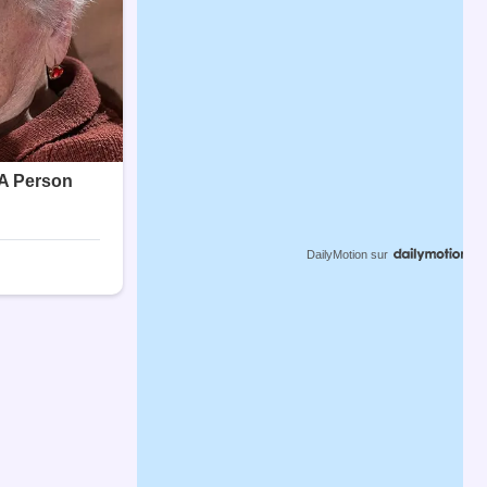
DailyMotion
sur