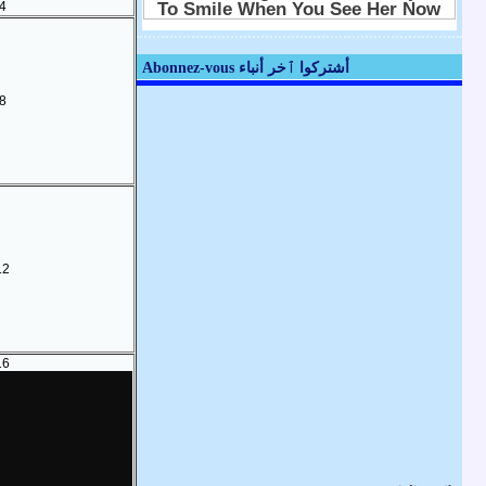
4
Abonnez-vous أشتركوا ٱخر أنباء
8
12
16