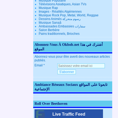
Musique Populaire
Télévisions Asiatiques, Asian TVs
Musique Rap
Images - Réalités Algériennes
Musique Rock Pop, Metal, World, Reggae
Dessins Animés رسوم متحركة
Musique Sanaâ
Ambassades Embassies سفارات
Salon Berbère
Pains traditionnels, Brioches
Abonnez-Vous À Okbob.net أشترك في هذا
الموقع
Abonnez-vous pour être averti des nouveaux articles
publiés.
Email
Ambiance Réseaux Sociaux تابعونا على المواقع
الإجتماعية
Roll Over Beethoven
Live Traffic Feed