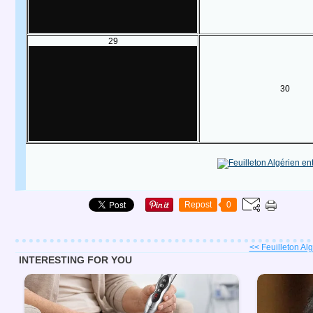
29
30
Repost
0
<< Feuilleton Algé