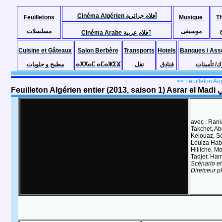
Cinéma Algérien أفلام جزائرية
Feuilletons
Musique
T
موسيقى
مسلسلات
Cinéma Arabe ٱفلام عربية
Cuisine et Gâteaux
Salon Berbère
Transports
Hotels
Banques / Ass
مطبخ و حلويات
ⴰⵅⵅⴰⵎ ⴰⵎⴰⵣⵉⴴ
نقل
فنادق
ك/ تأمينات
<< Feuilleton Algé
avec : Ran
Takchet, Ab
Kelouaz, S
Louiza Hab
Hliliche, 
Tadjer, Ha
Scénario e
Diretceur 