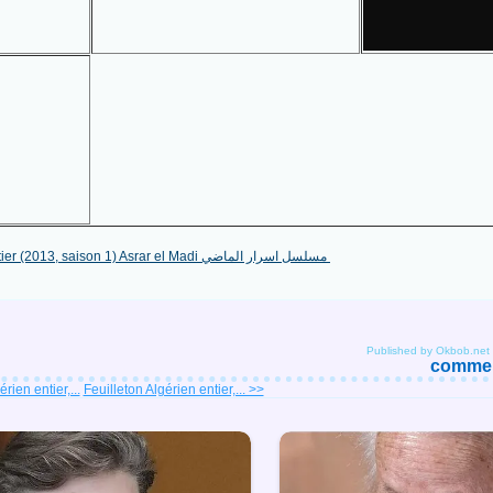
Published by Okbob.net
comment
rien entier,...
Feuilleton Algérien entier,... >>