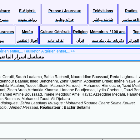
héatre
E-Algérie
Presse / Journaux
Télèvisions
Radios
ذاعة مباشر
شاشة مباشر
جرائد وطنية
روابط مفيدة
مسرح
urances
Météo
Culture Générale
Religion
Mémoires / 100 ans
Top
لجزائر
ذكريات على مئة سنة
قرآن
ثقافة عامة
أحوال الطقس
بنو
rien entier,...
Feuilleton Algérien entier,... >>
Feuilleton Algérien entier (2013, saison 1) Asrar el Madi مسلسل اسرار الماضي
ia Cerutti, Sarah Laalama, Bahia Rachedi, Noureddine Boussouf, Reda Laghouati,
dennour Baamar, imed Benchenni, Zohir Khemiri, Abdelkrim Briber, iméne Nawel, 
ouhila Maalem, Youcef Shairi, Mabrouk Farroudji, Mohamed Hlimouche, Yazid Meski
ani, Zineb Arras,Mebarkia Khamsa, Hanane Boudjemaa, Lydia Chebout, Fouzi Ben
Mohamed Amine Boussaad, iméne Meddour, Amel Hayat, Azzeddine Medahi, Hanane 
mis Remmas, Mohamed Zaoui, Ali Djebara
t dialogues : Zahra Laadjami Musique : Mohamed Rouane Chant: Selma Kouiret,
photo : Ahmed Messaad,
Réalisateur : Bachir Sellami