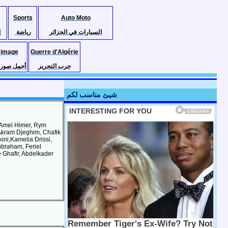
Sports
Auto Moto
السيارات في الجزائر
رياضة
إ
 image
Guerre d'Algérie
حرب التحرير
أجمل صور ا
شيئ مناسب لكم
 Amel Himer, Rym
Akram Djeghim, Chafik
ni,Kamelia Drissi,
braham, Feriel
Ghafir, Abdelkader