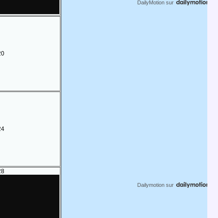
DailyMotion
sur
20
24
28
Dailymotion
sur