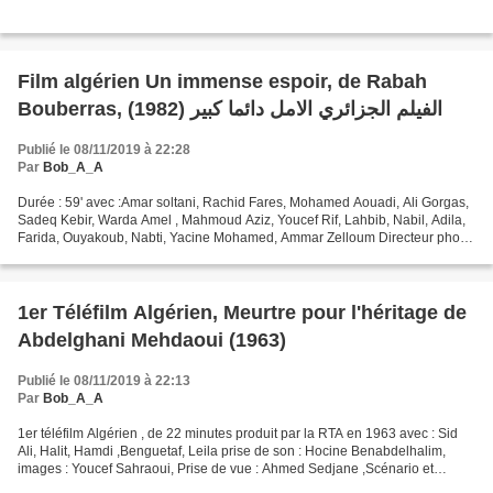
Film algérien Un immense espoir, de Rabah
Bouberras, (1982) الفيلم الجزائري الامل دائما كبير
Publié le 08/11/2019 à 22:28
Par
Bob_A_A
Durée : 59' avec :Amar soltani, Rachid Fares, Mohamed Aouadi, Ali Gorgas,
Sadeq Kebir, Warda Amel , Mahmoud Aziz, Youcef Rif, Lahbib, Nabil, Adila,
Farida, Ouyakoub, Nabti, Yacine Mohamed, Ammar Zelloum Directeur photo
: Smail Bedjaoui Assistants réalisateurs...
1er Téléfilm Algérien, Meurtre pour l'héritage de
Abdelghani Mehdaoui (1963)
Publié le 08/11/2019 à 22:13
Par
Bob_A_A
1er téléfilm Algérien , de 22 minutes produit par la RTA en 1963 avec : Sid
Ali, Halit, Hamdi ,Benguetaf, Leila prise de son : Hocine Benabdelhalim,
images : Youcef Sahraoui, Prise de vue : Ahmed Sedjane ,Scénario et
réalisation : Abdelghani Mehdaoui