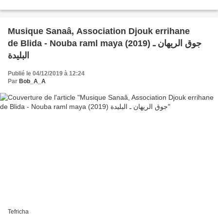
Musique Sanaâ, Association Djouk errihane
de Blida - Nouba raml maya (2019) جوق الريهان ـ
البليدة
Publié le 04/12/2019 à 12:24
Par
Bob_A_A
Tefricha