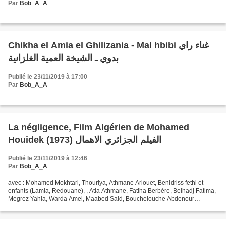
Par
Bob_A_A
Chikha el Amia el Ghilizania - Mal hbibi غناء راي
بدوي ـ الشيخة العمية الغلزانية
Publié le 23/11/2019 à 17:00
Par
Bob_A_A
La négligence, Film Algérien de Mohamed
Houidek (1973) الفيلم الجزائري الاهمال
Publié le 23/11/2019 à 12:46
Par
Bob_A_A
avec : Mohamed Mokhtari, Thouriya, Athmane Ariouet, Benidriss fethi et
enfants (Lamia, Redouane), , Atla Athmane, Fatiha Berbére, Belhadj Fatima,
Megrez Yahia, Warda Amel, Maabed Said, Bouchelouche Abdenour
Directeur photo : Lakhal mahmoud, Assisatant...