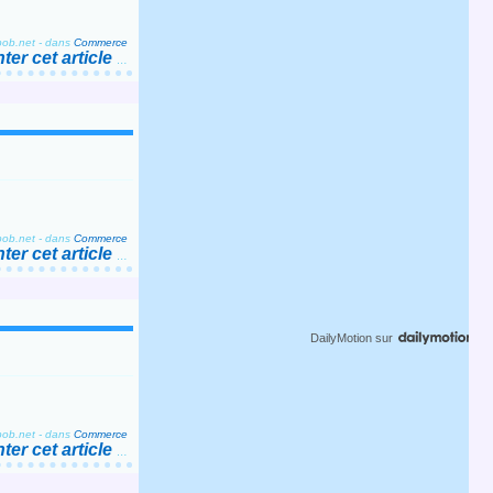
bob.net
-
dans
Commerce
er cet article
…
bob.net
-
dans
Commerce
er cet article
…
DailyMotion
sur
bob.net
-
dans
Commerce
er cet article
…