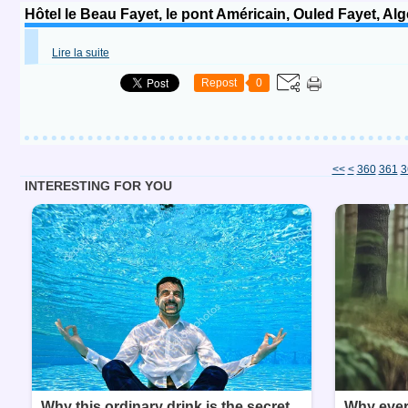
Hôtel le Beau Fayet, le pont Américain, Ouled Fayet, Alg
Lire la suite
Repost
0
300
310
320
330
340
350
<<
<
360
361
3