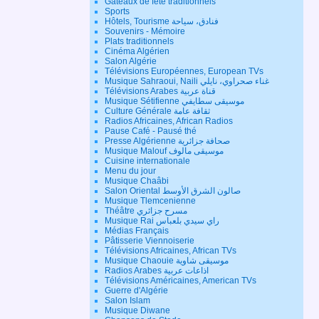
Gateaux de fête traditionnels
Sports
Hôtels, Tourisme فنادق، سياحة
Souvenirs - Mémoire
Plats traditionnels
Cinéma Algérien
Salon Algérie
Télévisions Européennes, European TVs
Musique Sahraoui, Naili غناء صحراوي، نايلي
Télévisions Arabes قناة عربية
Musique Sétifienne موسيقى سطايفي
Culture Générale ثقافة عامة
Radios Africaines, African Radios
Pause Café - Pausé thé
Presse Algérienne صحافة جزائرية
Musique Malouf موسيقى مالوف
Cuisine internationale
Menu du jour
Musique Chaâbi
Salon Oriental صالون الشرق الأوسط
Musique Tlemcenienne
Théâtre مسرح جزائري
Musique Rai راي سيدي بلعباس
Médias Français
Pâtisserie Viennoiserie
Télévisions Africaines, African TVs
Musique Chaouie موسيقى شاوية
Radios Arabes اذاعات عربية
Télévisions Américaines, American TVs
Guerre d'Algérie
Salon Islam
Musique Diwane