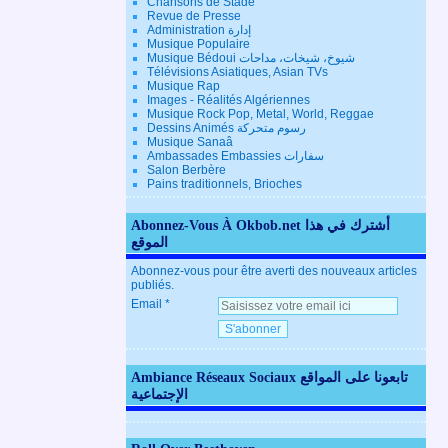
Chansons de Stade
Revue de Presse
Administration إدارة
Musique Populaire
Musique Bédoui شيوخ، شيخات، مداحات
Télévisions Asiatiques, Asian TVs
Musique Rap
Images - Réalités Algériennes
Musique Rock Pop, Metal, World, Reggae
Dessins Animés رسوم متحركة
Musique Sanaâ
Ambassades Embassies سفارات
Salon Berbère
Pains traditionnels, Brioches
Abonnez-Vous À Okbob.net أشترك في هذا
الموقع
Abonnez-vous pour être averti des nouveaux articles
publiés.
Email
Ambiance Réseaux Sociaux تابعونا على المواقع
الإجتماعية