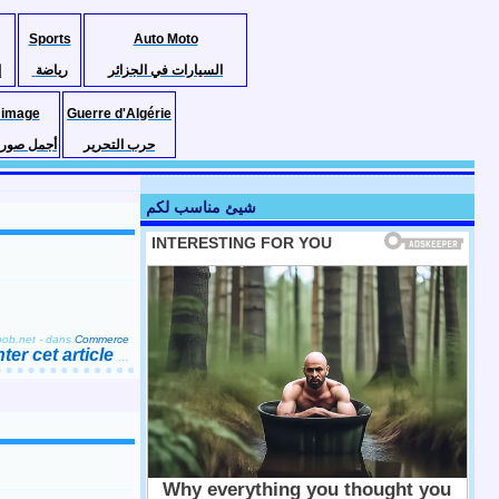
Sports
Auto Moto
السيارات في الجزائر
رياضة
إ
 image
Guerre d'Algérie
حرب التحرير
أجمل صور ا
شيئ مناسب لكم
bob.net
-
dans
Commerce
er cet article
…