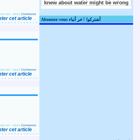
bob.net
-
dans
Commerce
er cet article
…
Abonnez-vous أشتركوا ٱخر أنباء
bob.net
-
dans
Commerce
er cet article
…
bob.net
-
dans
Commerce
er cet article
…