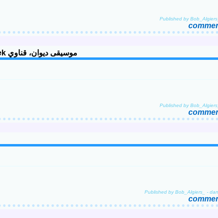
Published by Bob_Algiers
comment
Musique Diwane, Gaâda Diwane de Béchar - Rabi H'sibek موسيقى ديوان، قناوي
Published by Bob_Algiers
comment
Published by Bob_Algiers_
-
da
comment