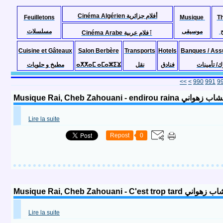
Cinéma Algérien أفلام جزائرية
Feuilletons
Musique
T
موسيقى
مسلسلات
Cinéma Arabe ٱفلام عربية
Cuisine et Gâteaux
Salon Berbère
Transports
Hotels
Banques / Ass
مطبخ و حلويات
ⴰⵅⵅⴰⵎ ⴰⵎⴰⵣⵉⴴ
نقل
فنادق
ك/ تأمينات
900
910
920
930
940
950
960
970
980
<<
<
990
991
9
Musique Rai, Cheb Zahouani - endir
Lire la suite
Repost
0
Musique Rai, Cheb Zahouani - C'e
Lire la suite