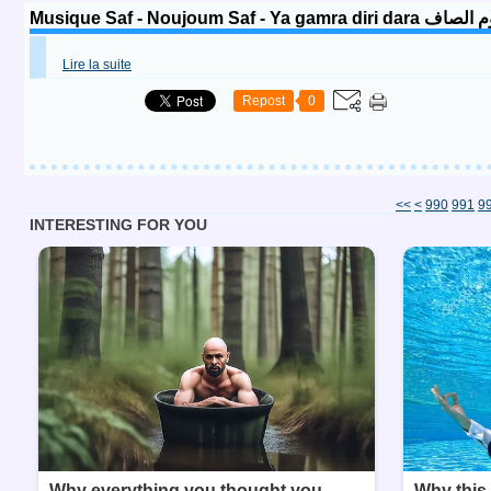
Musique Saf - Noujoum Saf - Ya gamra diri 
Lire la suite
Repost
0
900
910
920
930
940
950
960
970
980
<<
<
990
991
9