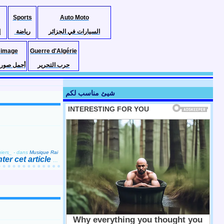
Sports
Auto Moto
السيارات في الجزائر
رياضة
إ
 image
Guerre d'Algérie
حرب التحرير
أجمل صور ا
شيئ مناسب لكم
iers_
-
dans
Musique Rai
er cet article
…