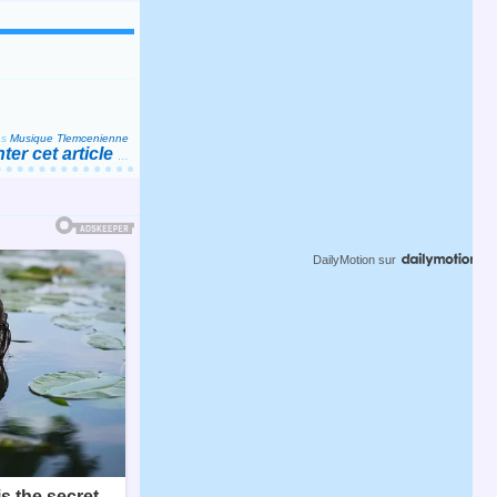
ns
Musique Tlemcenienne
er cet article
…
DailyMotion
sur