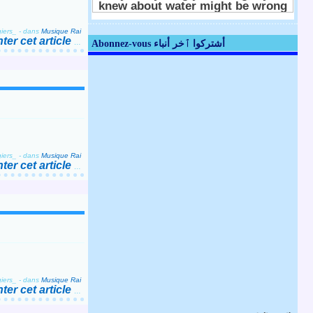
iers_
-
dans
Musique Rai
er cet article
…
Abonnez-vous أشتركوا ٱخر أنباء
iers_
-
dans
Musique Rai
er cet article
…
iers_
-
dans
Musique Rai
er cet article
…