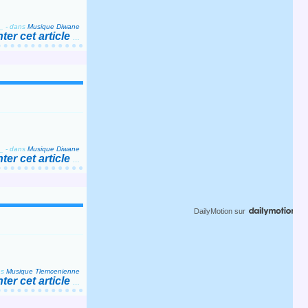
_
-
dans
Musique Diwane
er cet article
…
_
-
dans
Musique Diwane
er cet article
…
DailyMotion
sur
ns
Musique Tlemcenienne
er cet article
…