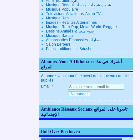
Administration إدارة
Musique Bédoui شيوخ، شيخات، مداحات
Musique Populaire
Télévisions Asiatiques, Asian TVs
Musique Rap
Images - Réalités Algériennes
Musique Rock Pop, Metal, World, Reggae
Dessins Animés رسوم متحركة
Musique Sanaâ
Ambassades Embassies سفارات
Salon Berbère
Pains traditionnels, Brioches
Abonnez-Vous À Okbob.net أشترك في هذا
الموقع
Abonnez-vous pour être averti des nouveaux articles
publiés.
Email
Ambiance Réseaux Sociaux تابعونا على المواقع
الإجتماعية
Roll Over Beethoven