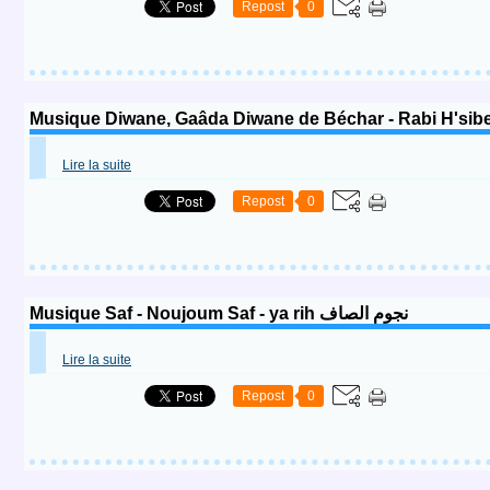
Repost
0
Lire la suite
Repost
0
Musique Saf - Noujoum Saf - ya rih نجوم الصاف
Lire la suite
Repost
0