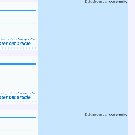
DailyMotion
sur
iers_
-
dans
Musique Rai
er cet article
…
iers_
-
dans
Musique Rai
er cet article
…
Dailymotion
sur