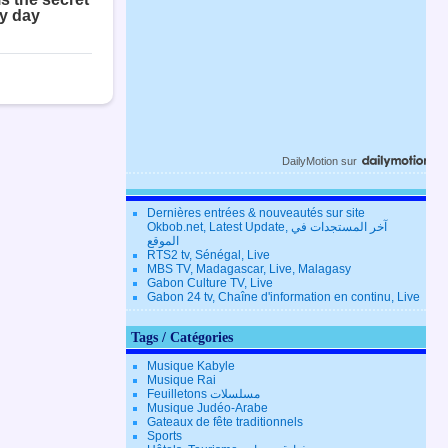
DailyMotion
sur
Dernières entrées & nouveautés sur site
Okbob.net, Latest Update, آخر المستجدات في
الموقع
RTS2 tv, Sénégal, Live
MBS TV, Madagascar, Live, Malagasy
Gabon Culture TV, Live
Gabon 24 tv, Chaîne d'information en continu, Live
Tags / Catégories
Musique Kabyle
Musique Rai
Feuilletons مسلسلات
Musique Judéo-Arabe
Gateaux de fête traditionnels
Sports