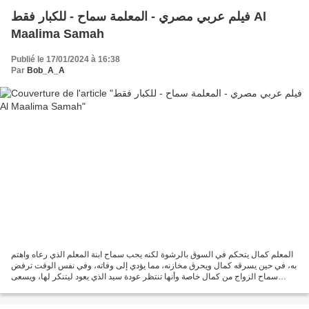
فيلم عربي مصري - المعلمة سماح - للكبار فقط Al
Maalima Samah
Publié le 17/01/2024 à 16:38
Par
Bob_A_A
المعلم كمال يتحكم في السوق بالرشوة لكنه يحب سماح ابنة المعلم الذي رعاه واهتم
به، في حين يسرقه كمال ويحرق مخازنه، مما يؤدي إلى وفاته، وفي نفس الوقت ترفض
سماح الزواج من كمال خاصة وأنها تنتظر عودة سيد الذي يعود ليتنكر لها، ويسعى
للزواج من ابنة كمال الثرية،...