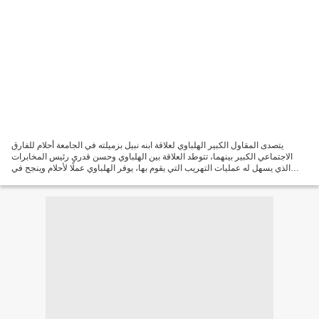
يتصدى المقاول الكبير الهلباوي لعلاقة ابنه نبيل بزميلته في الجامعة أحلام للفارق
الاجتماعي الكبير بينهما، تتوطد العلاقة بين الهلباوي وحسن قدري رئيس المخابرات
الذي يسهل له عمليات التهريب التي يقوم بها، يوفر الهلباوي عملًا لأحلام وينجح في
تنفيذ مكيدة لها...