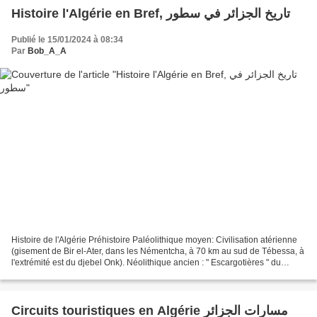
Histoire l'Algérie en Bref, تاريخ الجزائر في سطور
Publié le 15/01/2024 à 08:34
Par
Bob_A_A
Histoire de l'Algérie Préhistoire Paléolithique moyen: Civilisation atérienne
(gisement de Bir el-Ater, dans les Némentcha, à 70 km au sud de Tébessa, à
l'extrémité est du djebel Onk). Néolithique ancien : " Escargotières " du
Constantinois et du Sahara...
Circuits touristiques en Algérie مسارات الجزائر