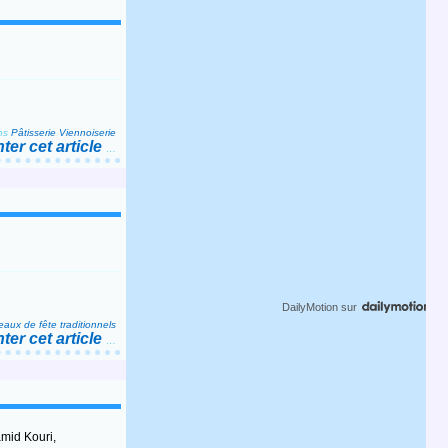
ns
Pâtisserie Viennoiserie
er cet article
…
DailyMotion
sur
aux de fête traditionnels
er cet article
…
mid Kouri,