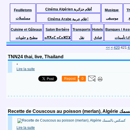
Cinéma Algérien أفلام جزائرية
Feuilletons
Musique
T
موسيقى
مسلسلات
Cinéma Arabe ٱفلام عربية
Cuisine et Gâteaux
Salon Berbère
Transports
Hotels
Banques / Ass
مطبخ و حلويات
ⴰⵅⵅⴰⵎ ⴰⵎⴰⵣⵉⴴ
نقل
فنادق
ك/ تأمينات
400
410
<<
<
420
421
4
TNN24 thai, live, Thailand
*
Lire la suite
Repost
0
Recette de Couscous a
Lire la suite