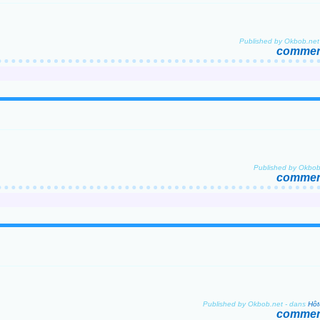
Published by Okbob.net
comment
Published by Okbob
comment
Published by Okbob.net
-
dans
comment