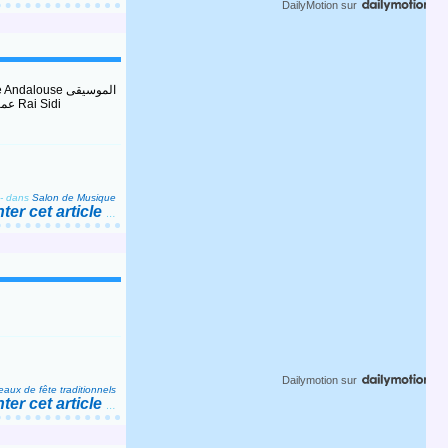
DailyMotion
sur
-
dans
Salon de Musique
er cet article
…
Dailymotion
sur
aux de fête traditionnels
er cet article
…