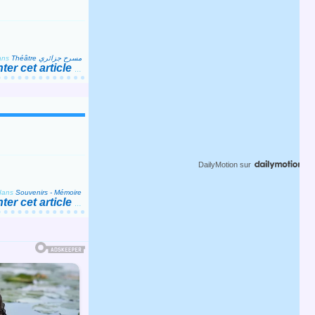
ans
Théâtre مسرح جزائري
er cet article
…
DailyMotion
sur
dans
Souvenirs - Mémoire
er cet article
…