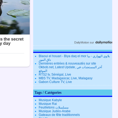
DailyMotion
sur
Blaoui el houari - Biya daq el mor بلاوي الهواري - بيا
داق المور
Dernières entrées & nouveautés sur site
Okbob.net, Latest Update, آخر المستجدات في
الموقع
RTS2 tv, Sénégal, Live
MBS TV, Madagascar, Live, Malagasy
Gabon Culture TV, Live
Tags / Catégories
Musique Kabyle
Musique Rai
Feuilletons مسلسلات
Musique Judéo-Arabe
Gateaux de fête traditionnels