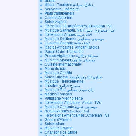
Sports
Hôtels, Tourisme فنادق، سياحة
Souvenirs - Mémoire
Plats traditionnels
Cinéma Algérien
Salon Algérie
Télévisions Européennes, European TVs
Musique Sahraoui, Naili غناء صحراوي، نايلي
Télévisions Arabes قناة عربية
Musique Sétifienne موسيقى سطايفي
Culture Générale ثقافة عامة
Radios Africaines, African Radios
Pause Café - Pausé thé
Presse Algérienne صحافة جزائرية
Musique Malouf موسيقى مالوف
Cuisine internationale
Menu du jour
Musique Chaâbi
Salon Oriental صالون الشرق الأوسط
Musique Tlemcenienne
Théâtre مسرح جزائري
Musique Rai راي سيدي بلعباس
Médias Français
Pâtisserie Viennoiserie
Télévisions Africaines, African TVs
Musique Chaouie موسيقى شاوية
Radios Arabes اذاعات عربية
Télévisions Américaines, American TVs
Guerre d'Algérie
Salon Islam
Musique Diwane
Chansons de Stade