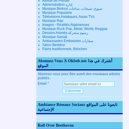
Revue de Presse
Administration إدارة
Musique Bédoui شيوخ، شيخات، مداحات
Musique Populaire
Télévisions Asiatiques, Asian TVs
Musique Rap
Images - Réalités Algériennes
Musique Rock Pop, Metal, World, Reggae
Dessins Animés رسوم متحركة
Musique Sanaâ
Ambassades Embassies سفارات
Salon Berbère
Pains traditionnels, Brioches
Abonnez-Vous À Okbob.net أشترك في هذا
الموقع
Abonnez-vous pour être averti des nouveaux articles
publiés.
Email
Ambiance Réseaux Sociaux تابعونا على المواقع
الإجتماعية
Roll Over Beethoven