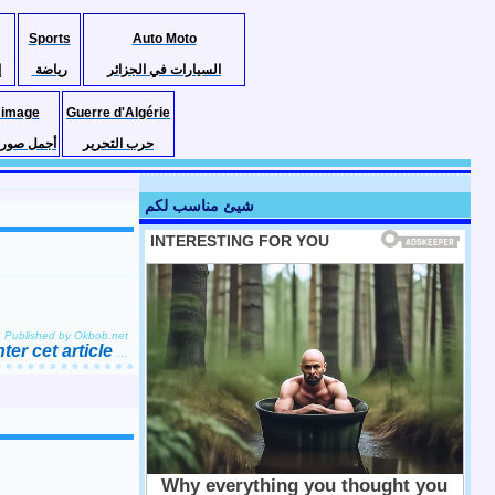
Sports
Auto Moto
السيارات في الجزائر
رياضة
إ
 image
Guerre d'Algérie
حرب التحرير
أجمل صور ا
شيئ مناسب لكم
Published by Okbob.net
er cet article
…