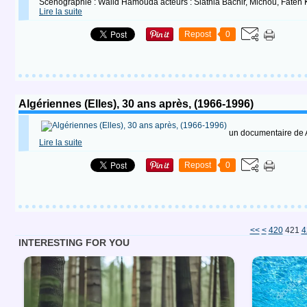
Scénographie : Walid Hamouda acteurs : Slatnia Bachir, Michou, Faten 
Lire la suite
Repost
0
Algériennes (Elles), 30 ans après, (1966-1996)
un documentaire d
Lire la suite
Repost
0
400
410
<<
<
420
421
4