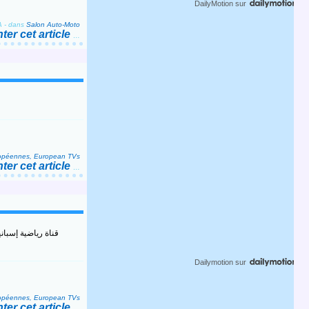
DailyMotion
sur
A
-
dans
Salon Auto-Moto
er cet article
…
ropéennes, European TVs
er cet article
…
Dailymotion
sur
ropéennes, European TVs
er cet article
…