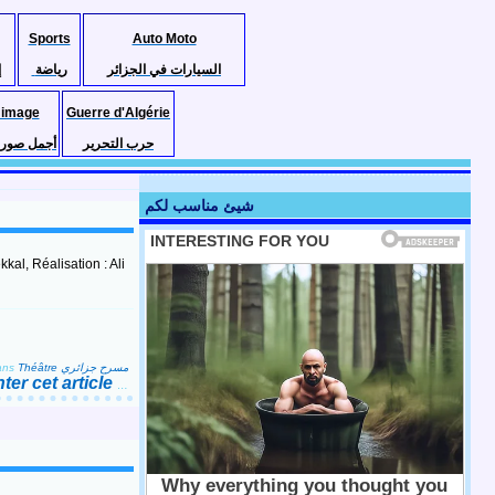
Sports
Auto Moto
السيارات في الجزائر
رياضة
إ
 image
Guerre d'Algérie
حرب التحرير
أجمل صور ا
شيئ مناسب لكم
kal, Réalisation : Ali
ans
Théâtre مسرح جزائري
er cet article
…