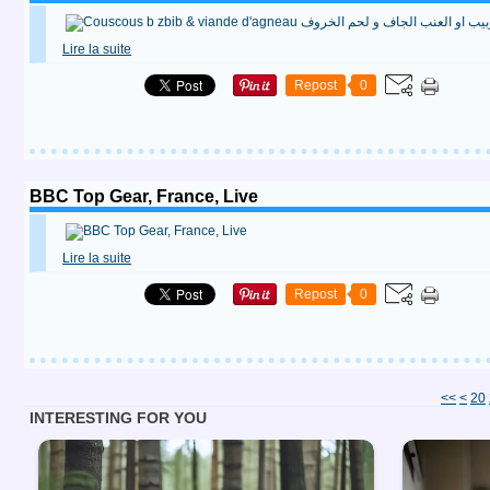
Lire la suite
Repost
0
BBC Top Gear, France, Live
Lire la suite
Repost
0
10
<<
<
20