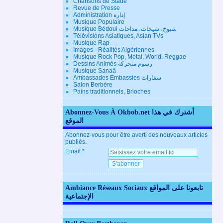
Chansons de Stade
Revue de Presse
Administration إدارة
Musique Populaire
Musique Bédoui شيوخ، شيخات، مداحات
Télévisions Asiatiques, Asian TVs
Musique Rap
Images - Réalités Algériennes
Musique Rock Pop, Metal, World, Reggae
Dessins Animés رسوم متحركة
Musique Sanaâ
Ambassades Embassies سفارات
Salon Berbère
Pains traditionnels, Brioches
Abonnez-Vous À Okbob.net أشترك في هذا
الموقع
Abonnez-vous pour être averti des nouveaux articles
publiés.
Email
Ambiance Réseaux Sociaux تابعونا على المواقع
الإجتماعية