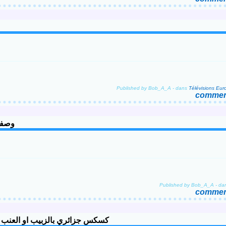
Published by Bob_A_A
-
dans
Télévisions Eu
comment
وصفة بابا بالبر
Published by Bob_A_A
-
da
comment
u كسكس جزائري بالزبيب او العنب الجاف و لحم الخروف