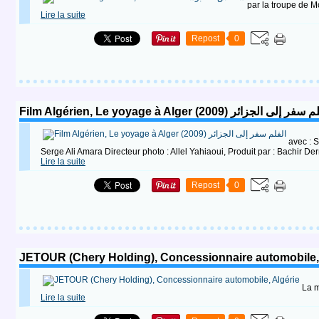
Lire la suite
Repost
0
Film Algérien, Le yoyage à Alger (2009) ر إلى الجزائر
avec : 
Lire la suite
Repost
0
JETOUR (Chery Holding), Concessionnaire automobile,
La m
Lire la suite