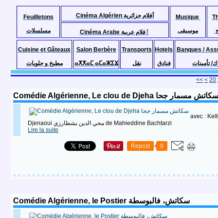
Cinéma Algérien أفلام جزائرية
Feuilletons
Musique
T
موسيقى
مسلسلات
Cinéma Arabe ٱفلام عربية
Cuisine et Gâteaux
Salon Berbère
Transports
Hotels
Banques / Ass
مطبخ و حلويات
ⴰⵅⵅⴰⵎ ⴰⵎⴰⵣⵉⴴ
نقل
فنادق
ك/ تأمينات
10
<<
<
20
Comédie Algérienne, Le clou de Djeha كاتش مسمار جحا
avec : Kel
Djenaoui محي الدين بشطارزي de Mahieddine Bachtarzi
Lire la suite
Repost
0
Comédie Algérienne, le Postier سكاتش، فالبوسطة