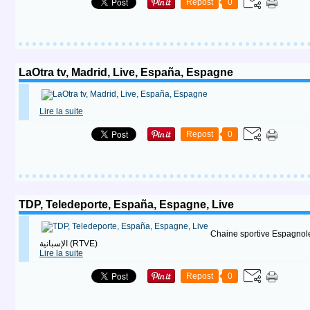
Repost
0
LaOtra tv, Madrid, Live, España, Espagne
Lire la suite
Repost
0
TDP, Teledeporte, España, Espagne, Live
Chaine sportive Espagnole appartenant à l
الإسبانية (RTVE)
Lire la suite
Repost
0