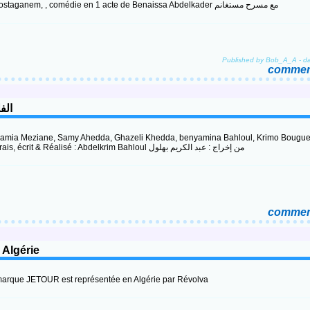
par la troupe de Mostaganem, , comédie en 1 acte de Benaissa Abdelkader مع مسرح مستغانم
Published by Bob_A_A
-
d
comment
الفلم سف
Samia Meziane, Samy Ahedda, Ghazeli Khedda, benyamina Bahloul, Krimo Bougueto
Serge Ali Amara Directeur photo : Allel Yahiaoui, Produit par : Bachir Derrais, écrit & Réalisé : Abdelkrim Bahloul من إخراج : عبد الكريم بهلول
comment
 Algérie
arque JETOUR est représentée en Algérie par Révolva