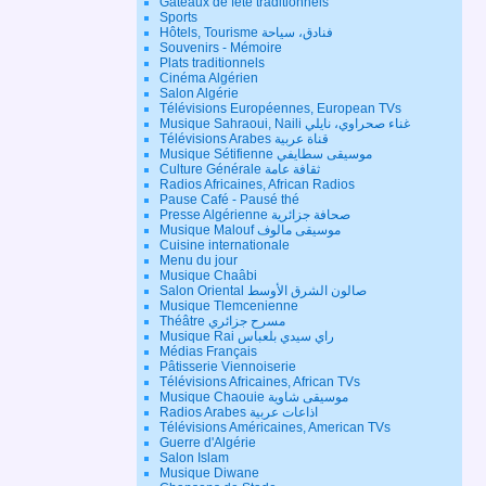
Gateaux de fête traditionnels
Sports
Hôtels, Tourisme فنادق، سياحة
Souvenirs - Mémoire
Plats traditionnels
Cinéma Algérien
Salon Algérie
Télévisions Européennes, European TVs
Musique Sahraoui, Naili غناء صحراوي، نايلي
Télévisions Arabes قناة عربية
Musique Sétifienne موسيقى سطايفي
Culture Générale ثقافة عامة
Radios Africaines, African Radios
Pause Café - Pausé thé
Presse Algérienne صحافة جزائرية
Musique Malouf موسيقى مالوف
Cuisine internationale
Menu du jour
Musique Chaâbi
Salon Oriental صالون الشرق الأوسط
Musique Tlemcenienne
Théâtre مسرح جزائري
Musique Rai راي سيدي بلعباس
Médias Français
Pâtisserie Viennoiserie
Télévisions Africaines, African TVs
Musique Chaouie موسيقى شاوية
Radios Arabes اذاعات عربية
Télévisions Américaines, American TVs
Guerre d'Algérie
Salon Islam
Musique Diwane