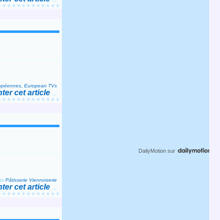
ropéennes, European TVs
er cet article
…
DailyMotion
sur
ns
Pâtisserie Viennoiserie
er cet article
…