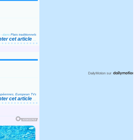
-
dans
Plats traditionnels
er cet article
…
DailyMotion
sur
ropéennes, European TVs
er cet article
…