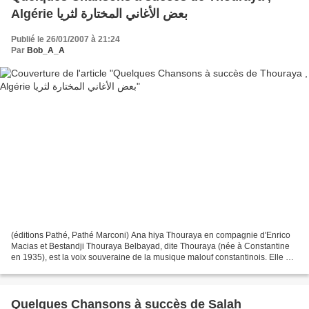
Algérie بعض الأغاني المختارة لثريا
Publié le 26/01/2007 à 21:24
Par
Bob_A_A
(éditions Pathé, Pathé Marconi) Ana hiya Thouraya en compagnie d'Enrico
Macias et Bestandji Thouraya Belbayad, dite Thouraya (née à Constantine
en 1935), est la voix souveraine de la musique malouf constantinois. Elle est
capable aussi bien de rester...
Quelques Chansons à succès de Salah