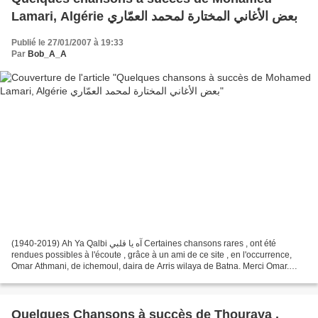
Lamari, Algérie بعض الأغاني المختارة لمحمد العمّاري
Publié le 27/01/2007 à 19:33
Par
Bob_A_A
(1940-2019) Ah Ya Qalbi آه يا قلبي Certaines chansons rares , ont été
rendues possibles à l'écoute , grâce à un ami de ce site , en l'occurrence,
Omar Athmani, de ichemoul, daira de Arris wilaya de Batna. Merci Omar.
Che Guevara Echah Ma nsitch ayamna...
Quelques Chansons à succès de Thouraya ,