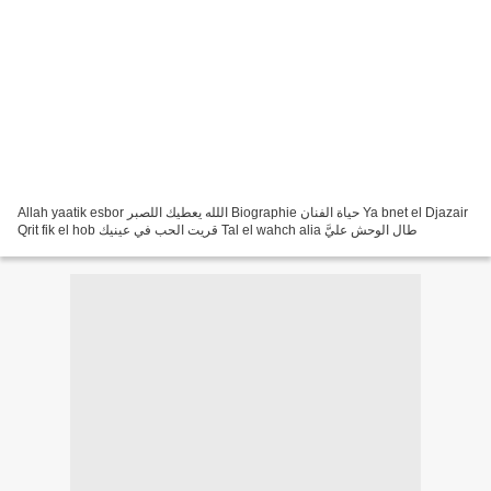
Allah yaatik esbor اللله يعطيك اللصبر Biographie حياة الفنان Ya bnet el Djazair
Qrit fik el hob قريت الحب في عينيك Tal el wahch alia طال الوحش عليَّ