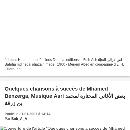
éditions Habibphone, éditions Dounia, éditions el Feth Ach djrali اش جرالي
Bahdja mdinet al jdjazair image : 1960 - Meriem Abed en compagnie d'El H.
Guerouabi
Quelques chansons à succès de Mhamed
Benzerga, Musique Asri بعض الأغاني المختارة لمحمد
بن زرقة
Publié le 01/01/2007 à 14:14
Par
Bob_A_A