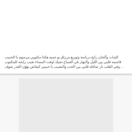
كلمات وألحان رابح درياسة وتوزيع مرزاق بو جميه هكذا مكتوبي مرسوم يا الحبيب
قاسمه قلبي بين الليل والنهار في الصباح نجيك اوقت المساء نغيب رايحه للمكتوب
وفي القلب نار شاغله قلبي بين الحب والنصيب يا حبيبي كيفاش نهوّن القدر شوف
حالي في الملقى زيني عجيب وفي...