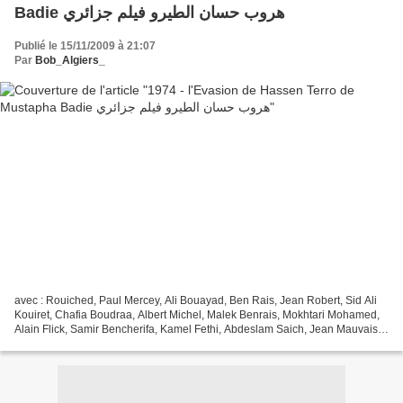
Badie هروب حسان الطيرو فيلم جزائري
Publié le 15/11/2009 à 21:07
Par
Bob_Algiers_
avec : Rouiched, Paul Mercey, Ali Bouayad, Ben Rais, Jean Robert, Sid Ali
Kouiret, Chafia Boudraa, Albert Michel, Malek Benrais, Mokhtari Mohamed,
Alain Flick, Samir Bencherifa, Kamel Fethi, Abdeslam Saich, Jean Mauvais,
Kamel ikhtyah, Krikech, Kaci tizi-ouzou,...