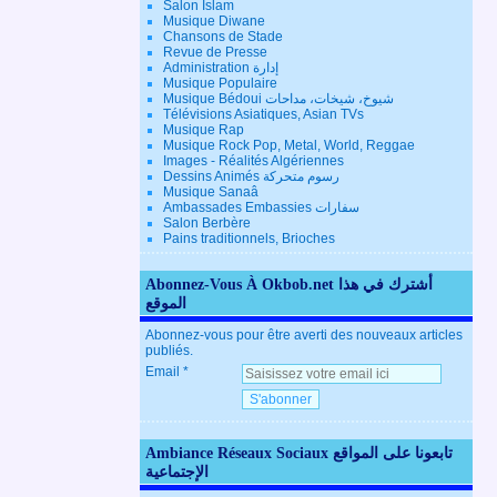
Salon Islam
Musique Diwane
Chansons de Stade
Revue de Presse
Administration إدارة
Musique Populaire
Musique Bédoui شيوخ، شيخات، مداحات
Télévisions Asiatiques, Asian TVs
Musique Rap
Musique Rock Pop, Metal, World, Reggae
Images - Réalités Algériennes
Dessins Animés رسوم متحركة
Musique Sanaâ
Ambassades Embassies سفارات
Salon Berbère
Pains traditionnels, Brioches
Abonnez-Vous À Okbob.net أشترك في هذا
الموقع
Abonnez-vous pour être averti des nouveaux articles
publiés.
Email
Ambiance Réseaux Sociaux تابعونا على المواقع
الإجتماعية