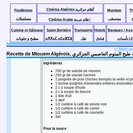
Cinéma Algérien أفلام جزائرية
Feuilletons
Musique
T
موسيقى
مسلسلات
Cinéma Arabe ٱفلام عربية
Cuisine et Gâteaux
Salon Berbère
Transports
Hotels
Banques / Ass
مطبخ و حلويات
ⴰⵅⵅⴰⵎ ⴰⵎⴰⵣⵉⴴ
نقل
فنادق
ك/ تأمينات
<< Mokh aux
Ingrédients
:
700 gr de viande de mouton
250 gr de viande hachée
1 poignée de pois chiches trempés la veille et pr
1 bonne poignée d'amendes entières émondée
2 c à soupe d'huile
2 c à soupe de beurre
1 tète d'ail
1 œuf
1/2 cuillère à café de poivre noir
1/2 cuillère à café de cumin
1/2 cuillère à café de cannelle
Sel
Pour la sauce
: