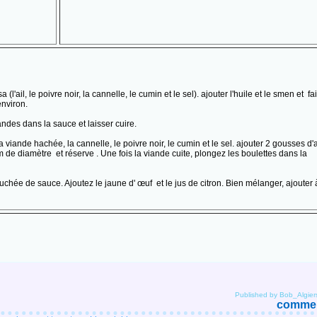
'ail, le poivre noir, la cannelle, le cumin et le sel). ajouter l'huile et le smen et fa
environ.
ndes dans la sauce et laisser cuire.
viande hachée, la cannelle, le poivre noir, le cumin et le sel. ajouter 2 gousses d'a
 de diamètre et réserve . Une fois la viande cuite, plongez les boulettes dans la
chée de sauce. Ajoutez le jaune d' œuf et le jus de citron. Bien mélanger, ajouter 
Published by Bob_Algier
comment