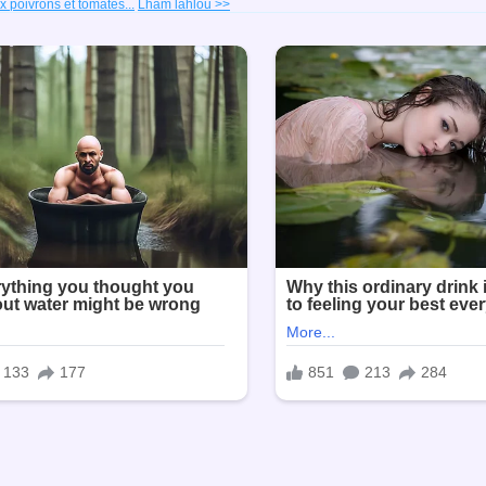
 poivrons et tomates...
Lham lahlou >>