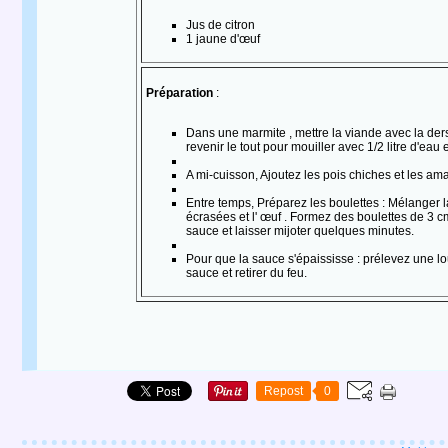
Jus de citron
1 jaune d'œuf
Préparation
:
Dans une marmite , mettre la viande avec la dersa (l
revenir le tout pour mouiller avec 1/2 litre d'eau 
A mi-cuisson, Ajoutez les pois chiches et les ama
Entre temps, Préparez les boulettes : Mélanger la 
écrasées et l' œuf . Formez des boulettes de 3 cm
sauce et laisser mijoter quelques minutes.
Pour que la sauce s'épaississe : prélevez une lou
sauce et retirer du feu.
Repost
0