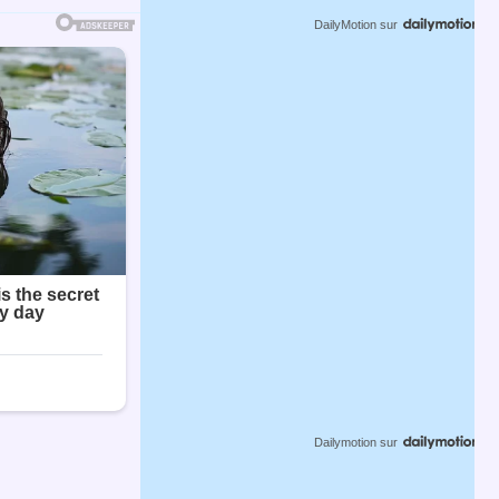
DailyMotion
sur
Dailymotion
sur