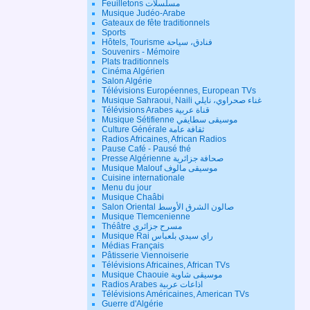
Feuilletons مسلسلات
Musique Judéo-Arabe
Gateaux de fête traditionnels
Sports
Hôtels, Tourisme فنادق، سياحة
Souvenirs - Mémoire
Plats traditionnels
Cinéma Algérien
Salon Algérie
Télévisions Européennes, European TVs
Musique Sahraoui, Naili غناء صحراوي، نايلي
Télévisions Arabes قناة عربية
Musique Sétifienne موسيقى سطايفي
Culture Générale ثقافة عامة
Radios Africaines, African Radios
Pause Café - Pausé thé
Presse Algérienne صحافة جزائرية
Musique Malouf موسيقى مالوف
Cuisine internationale
Menu du jour
Musique Chaâbi
Salon Oriental صالون الشرق الأوسط
Musique Tlemcenienne
Théâtre مسرح جزائري
Musique Rai راي سيدي بلعباس
Médias Français
Pâtisserie Viennoiserie
Télévisions Africaines, African TVs
Musique Chaouie موسيقى شاوية
Radios Arabes اذاعات عربية
Télévisions Américaines, American TVs
Guerre d'Algérie