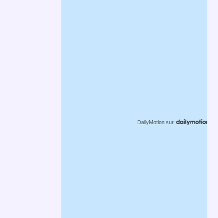
DailyMotion
sur