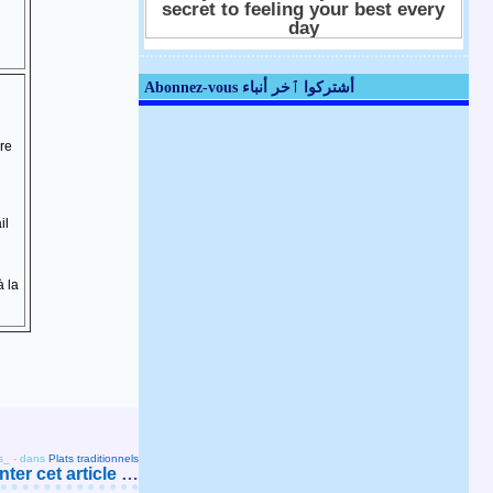
Abonnez-vous أشتركوا ٱخر أنباء
ire
il
à la
s_
-
dans
Plats traditionnels
er cet article
…