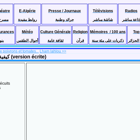
héatre
E-Algérie
Presse / Journaux
Télèvisions
Radios
ذاعة مباشر
شاشة مباشر
جرائد وطنية
روابط مفيدة
مسرح
urances
Météo
Culture Générale
Religion
Mémoires / 100 ans
Top
لجزائر
ذكريات على مئة سنة
قرآن
ثقافة عامة
أحوال الطقس
بنو
 poivrons et tomates...
Lham lahlou >>
Recette de Mtouem Algérois, كيفية طبخ المتوم العاصمي الجزائري (version écrite)
écuits
s