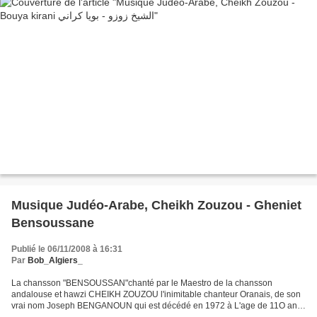
Musique Judéo-Arabe, Cheikh Zouzou - Gheniet
Bensoussane
Publié le 06/11/2008 à 16:31
Par
Bob_Algiers_
La chansson "BENSOUSSAN"chanté par le Maestro de la chansson
andalouse et hawzi CHEIKH ZOUZOU l'inimitable chanteur Oranais, de son
vrai nom Joseph BENGANOUN qui est décédé en 1972 à L'age de 11O ans..
Le juif Bensoussan, âgé de 20 ans en 1888, était...