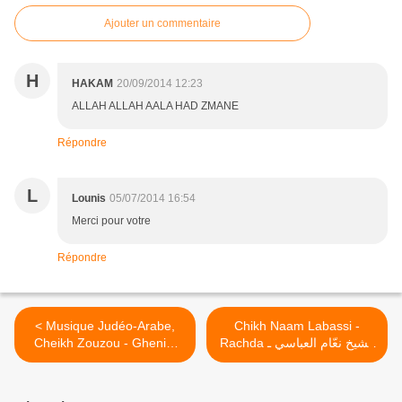
Ajouter un commentaire
H
HAKAM
20/09/2014 12:23
ALLAH ALLAH AALA HAD ZMANE
Répondre
L
Lounis
05/07/2014 16:54
Merci pour votre
Répondre
< Musique Judéo-Arabe,
Chikh Naam Labassi -
Cheikh Zouzou - Gheniet
Rachda الشيخ نعّام العباسي ـ
Bensoussane
راشده >