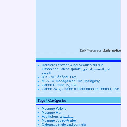
DailyMotion
sur
Dernières entrées & nouveautés sur site
Okbob.net, Latest Update, آخر المستجدات في
الموقع
RTS2 tv, Sénégal, Live
MBS TV, Madagascar, Live, Malagasy
Gabon Culture TV, Live
Gabon 24 tv, Chaîne d'information en continu, Live
Tags / Catégories
Musique Kabyle
Musique Rai
Feuilletons مسلسلات
Musique Judéo-Arabe
Gateaux de fête traditionnels