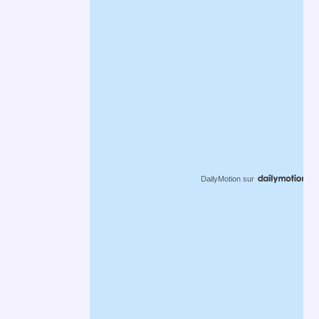
DailyMotion
sur