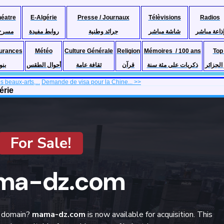
héatre
E-Algérie
Presse / Journaux
Télèvisions
Radios
ذاعة مباشر
شاشة مباشر
جرائد وطنية
روابط مفيدة
مسرح
urances
Météo
Culture Générale
Religion
Mémoires / 100 ans
Top
لجزائر
ذكريات على مئة سنة
قرآن
ثقافة عامة
أحوال الطقس
بنو
 beaux-arts,...
Demande de visa pour la Chine... >>
érie