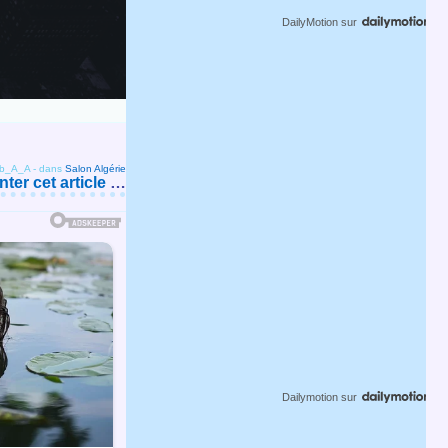
DailyMotion
sur
ob_A_A
-
dans
Salon Algérie
er cet article
…
Dailymotion
sur