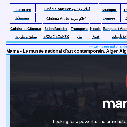
Cinéma Algérien أفلام جزائرية
Feuilletons
Musique
T
موسيقى
مسلسلات
Cinéma Arabe ٱفلام عربية
Cuisine et Gâteaux
Salon Berbère
Transports
Hotels
Banques / Ass
مطبخ و حلويات
ⴰⵅⵅⴰⵎ ⴰⵎⴰⵣⵉⴴ
نقل
فنادق
ك/ تأمينات
<< Le musée national des
Mama - Le musée national d'art contemporain, Alger, Alg