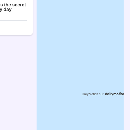
DailyMotion
sur