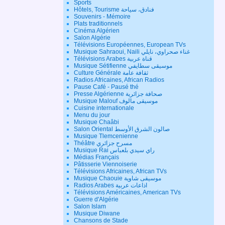
Sports
Hôtels, Tourisme فنادق، سياحة
Souvenirs - Mémoire
Plats traditionnels
Cinéma Algérien
Salon Algérie
Télévisions Européennes, European TVs
Musique Sahraoui, Naili غناء صحراوي، نايلي
Télévisions Arabes قناة عربية
Musique Sétifienne موسيقى سطايفي
Culture Générale ثقافة عامة
Radios Africaines, African Radios
Pause Café - Pausé thé
Presse Algérienne صحافة جزائرية
Musique Malouf موسيقى مالوف
Cuisine internationale
Menu du jour
Musique Chaâbi
Salon Oriental صالون الشرق الأوسط
Musique Tlemcenienne
Théâtre مسرح جزائري
Musique Rai راي سيدي بلعباس
Médias Français
Pâtisserie Viennoiserie
Télévisions Africaines, African TVs
Musique Chaouie موسيقى شاوية
Radios Arabes اذاعات عربية
Télévisions Américaines, American TVs
Guerre d'Algérie
Salon Islam
Musique Diwane
Chansons de Stade