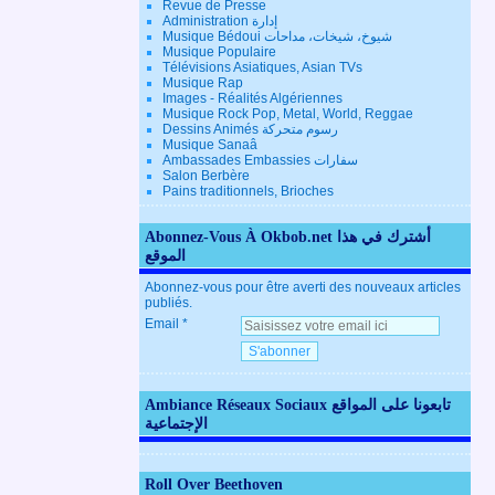
Revue de Presse
Administration إدارة
Musique Bédoui شيوخ، شيخات، مداحات
Musique Populaire
Télévisions Asiatiques, Asian TVs
Musique Rap
Images - Réalités Algériennes
Musique Rock Pop, Metal, World, Reggae
Dessins Animés رسوم متحركة
Musique Sanaâ
Ambassades Embassies سفارات
Salon Berbère
Pains traditionnels, Brioches
Abonnez-Vous À Okbob.net أشترك في هذا
الموقع
Abonnez-vous pour être averti des nouveaux articles
publiés.
Email
Ambiance Réseaux Sociaux تابعونا على المواقع
الإجتماعية
Roll Over Beethoven