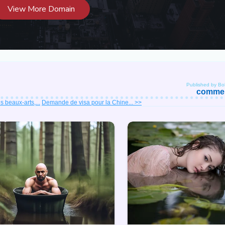
Published by B
comment
 beaux-arts,...
Demande de visa pour la Chine... >>