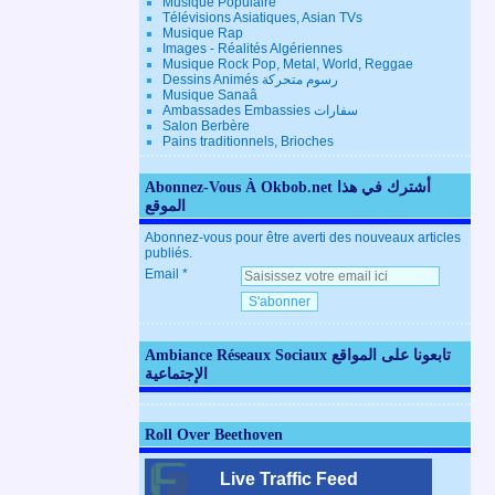
Musique Populaire
Télévisions Asiatiques, Asian TVs
Musique Rap
Images - Réalités Algériennes
Musique Rock Pop, Metal, World, Reggae
Dessins Animés رسوم متحركة
Musique Sanaâ
Ambassades Embassies سفارات
Salon Berbère
Pains traditionnels, Brioches
Abonnez-Vous À Okbob.net أشترك في هذا
الموقع
Abonnez-vous pour être averti des nouveaux articles
publiés.
Email
Ambiance Réseaux Sociaux تابعونا على المواقع
الإجتماعية
Roll Over Beethoven
Live Traffic Feed