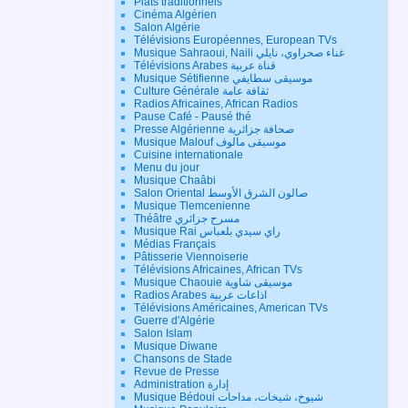
Plats traditionnels
Cinéma Algérien
Salon Algérie
Télévisions Européennes, European TVs
Musique Sahraoui, Naili غناء صحراوي، نايلي
Télévisions Arabes قناة عربية
Musique Sétifienne موسيقى سطايفي
Culture Générale ثقافة عامة
Radios Africaines, African Radios
Pause Café - Pausé thé
Presse Algérienne صحافة جزائرية
Musique Malouf موسيقى مالوف
Cuisine internationale
Menu du jour
Musique Chaâbi
Salon Oriental صالون الشرق الأوسط
Musique Tlemcenienne
Théâtre مسرح جزائري
Musique Rai راي سيدي بلعباس
Médias Français
Pâtisserie Viennoiserie
Télévisions Africaines, African TVs
Musique Chaouie موسيقى شاوية
Radios Arabes اذاعات عربية
Télévisions Américaines, American TVs
Guerre d'Algérie
Salon Islam
Musique Diwane
Chansons de Stade
Revue de Presse
Administration إدارة
Musique Bédoui شيوخ، شيخات، مداحات