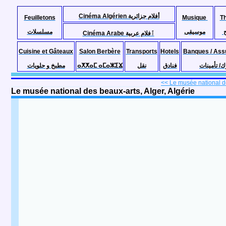
Cinéma Algérien أفلام جزائرية
Feuilletons
Musique
T
موسيقى
مسلسلات
Cinéma Arabe ٱفلام عربية
Cuisine et Gâteaux
Salon Berbère
Transports
Hotels
Banques / Ass
مطبخ و حلويات
ⴰⵅⵅⴰⵎ ⴰⵎⴰⵣⵉⴴ
نقل
فنادق
ك/ تأمينات
<< Le musée national de
Le musée national des beaux-arts, Alger, Algérie