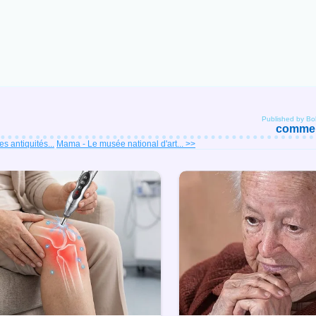
Published by B
comment
s antiquités...
Mama - Le musée national d'art... >>