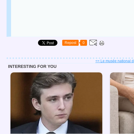
Repost
0
<< Le musée national de