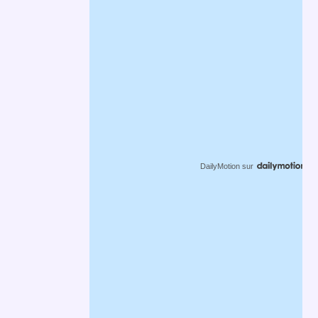
DailyMotion
sur