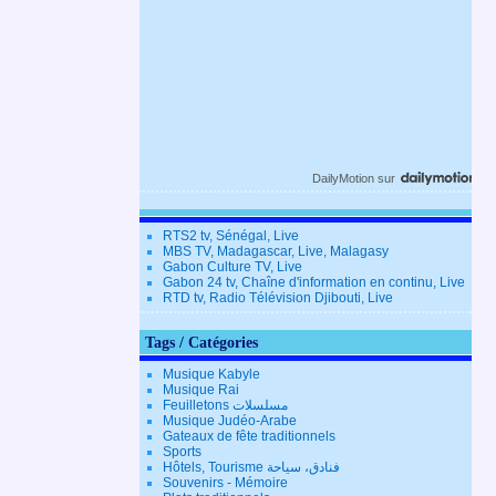
DailyMotion
sur
RTS2 tv, Sénégal, Live
MBS TV, Madagascar, Live, Malagasy
Gabon Culture TV, Live
Gabon 24 tv, Chaîne d'information en continu, Live
RTD tv, Radio Télévision Djibouti, Live
Tags / Catégories
Musique Kabyle
Musique Rai
Feuilletons مسلسلات
Musique Judéo-Arabe
Gateaux de fête traditionnels
Sports
Hôtels, Tourisme فنادق، سياحة
Souvenirs - Mémoire