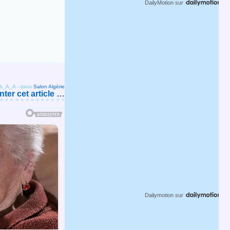
DailyMotion
sur
ob_A_A
-
dans
Salon Algérie
er cet article
…
Dailymotion
sur