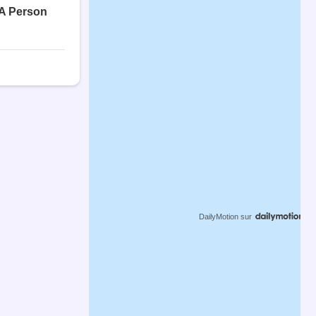
DailyMotion
sur