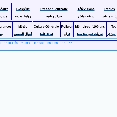
héatre
E-Algérie
Presse / Journaux
Télèvisions
Radios
ذاعة مباشر
شاشة مباشر
جرائد وطنية
روابط مفيدة
مسرح
urances
Météo
Culture Générale
Religion
Mémoires / 100 ans
Top
لجزائر
ذكريات على مئة سنة
قرآن
ثقافة عامة
أحوال الطقس
بنو
s antiquités...
Mama - Le musée national d'art... >>