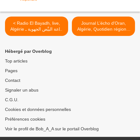
< Radio El Bayadh, live,
Journal L’écho d'Oran,
Algérie إذاعة البيَّض الجهوية ـ
Algérie, Quotidien régional
البث الحي
et national d'informations >
Hébergé par Overblog
Top articles
Pages
Contact
Signaler un abus
C.G.U.
Cookies et données personnelles
Préférences cookies
Voir le profil de Bob_A_A sur le portail Overblog