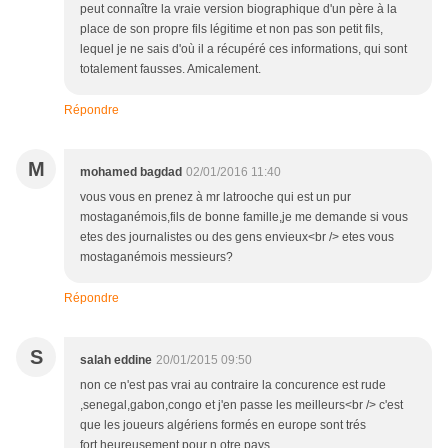
peut connaître la vraie version biographique d'un père à la
place de son propre fils légitime et non pas son petit fils,
lequel je ne sais d'où il a récupéré ces informations, qui sont
totalement fausses. Amicalement.
Répondre
M
mohamed bagdad
02/01/2016 11:40
vous vous en prenez à mr latrooche qui est un pur
mostaganémois,fils de bonne famille,je me demande si vous
etes des journalistes ou des gens envieux<br /> etes vous
mostaganémois messieurs?
Répondre
S
salah eddine
20/01/2015 09:50
non ce n'est pas vrai au contraire la concurence est rude
,senegal,gabon,congo et j'en passe les meilleurs<br /> c'est
que les joueurs algériens formés en europe sont trés
fort.heureusement pour n otre pays......