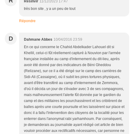
R
Résinvir
11/12/2023 17:47
très bon site , y a un peu de tout
Répondre
D
Dahmane Abbes
10/04/2016 23:59
En ce qui concerne le Chahid Abdelkader Lahouel dit si
Khellil, celui-ci fût réellement capturé à Nouvion par l'armée
française installée au camp d'internement du dit-lieu, après
avoir été donné par des indicateurs de Béni Gheddou
(Relizane), sur ce il a été dirigé sur le camp des carrières de
Sidi-Ali (Cassaigne), où il subit les pires tortures physiques,
avant d'être transféré au camp d'internement de Zemmora,
d'où il décida un jour de s'évader avec 3 de ses compagnons,
mais malheureusement l'alerte fût donnée par le gardien du
camp et des militaires les pourchassèrent et les criblèrent de
balles après une courte poursuite et les laissèrent sur place et
donc il a fallu l'intervention des citoyens de la localité pour les
enterrer dans l'anonymat rabi yarhamhoum. Par conséquent,
je demanderais au journaliste ayant rédigé cet article de bien
vouloir procéder aux rectificatifs nécessaires, car personne ne