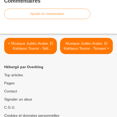
Commentaires
Ajouter un commentaire
< Musique Judéo-Arabe, El
Musique Judéo-Arabe, El
Kahlaoui Tounsi - Sidi
Kahlaoui Tounsi - Tensani >
Mansour كحلاوي تونسي -
سيدي منصور
Hébergé par Overblog
Top articles
Pages
Contact
Signaler un abus
C.G.U.
Cookies et données personnelles