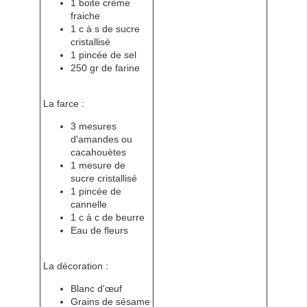
1 boite crème
fraiche
1 c à s de sucre
cristallisé
1 pincée de sel
250 gr de farine
La farce :
3 mesures
d'amandes ou
cacahouètes
1 mesure de
sucre cristallisé
1 pincée de
cannelle
1 c à c de beurre
Eau de fleurs
La décoration :
Blanc d'œuf
Grains de sésame