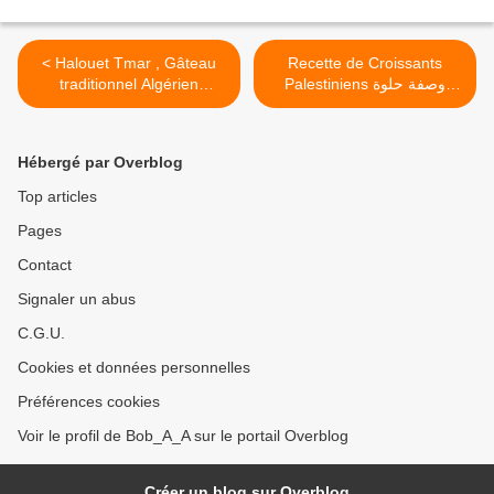
< Halouet Tmar , Gâteau
Recette de Croissants
traditionnel Algérien
Palestiniens وصفة حلوة
تقليدية جزائرية، هليلات
(version écrite) حلوة التمر
فلسطينية >
Hébergé par Overblog
Top articles
Pages
Contact
Signaler un abus
C.G.U.
Cookies et données personnelles
Préférences cookies
Voir le profil de Bob_A_A sur le portail Overblog
Créer un blog sur Overblog