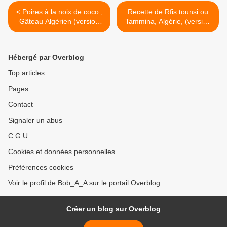
< Poires à la noix de coco ,
Recette de Rfis tounsi ou
Gâteau Algérien (version
Tammina, Algérie, (version
écrite)
écrite) >
Hébergé par Overblog
Top articles
Pages
Contact
Signaler un abus
C.G.U.
Cookies et données personnelles
Préférences cookies
Voir le profil de Bob_A_A sur le portail Overblog
Créer un blog sur Overblog