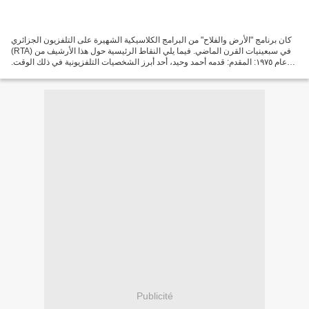
كان برنامج "الأرض والفلاح" من البرامج الكلاسيكية الشهيرة على التلفزيون الجزائري
(RTA) في سبعينيات القرن الماضي. فيما يلي النقاط الرئيسية حول هذا الأرشيف من
عام ١٩٧٥: المقدم: قدمه أحمد وحيد، أحد أبرز الشخصيات التلفزيونية في ذلك الوقت.
الموضوع: ركز البرنامج...
Publicité