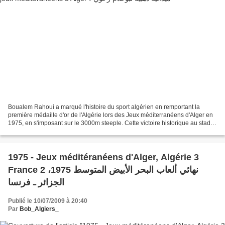
Boualem Rahoui a marqué l'histoire du sport algérien en remportant la
première médaille d'or de l'Algérie lors des Jeux méditerranéens d'Alger en
1975, en s'imposant sur le 3000m steeple. Cette victoire historique au stade
du 5-Juillet est un moment mémorable...
1975 - Jeux méditéranéens d'Alger, Algérie 3
France 2 نهائي ألعاب البحر الأبيض المتوسط 1975،
الجزائر ـ فرنسا
Publié le 10/07/2009 à 20:40
Par
Bob_Algiers_