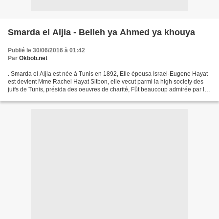
Smarda el Aljia - Belleh ya Ahmed ya khouya
Publié le 30/06/2016 à 01:42
Par
Okbob.net
. Smarda el Aljia est née à Tunis en 1892, Elle épousa Israel-Eugene Hayat
est devient Mme Rachel Hayat Sitbon, elle vecut parmi la high society des
juifs de Tunis, présida des oeuvres de charité, Fût beaucoup admirée par les
grands du malouf de Tunisie...