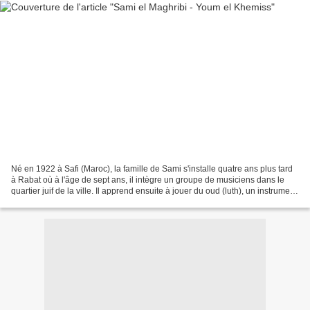
Né en 1922 à Safi (Maroc), la famille de Sami s'installe quatre ans plus tard
à Rabat où à l'âge de sept ans, il intègre un groupe de musiciens dans le
quartier juif de la ville. Il apprend ensuite à jouer du oud (luth), un instrument
qu'il va perfectionner...