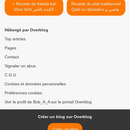
< Recette de Kebda bel
Recette du plat traditionnel
Qadi ou djmaatou القاضي و
khoz larbi ​​​​​​​الكبدة بالخبز
جماعتو >
العربي
Hébergé par Overblog
Top articles
Pages
Contact
Signaler un abus
C.G.U.
Cookies et données personnelles
Préférences cookies
Voir le profil de Bob_A_A sur le portail Overblog
Créer un blog sur Overblog
Créer un blog