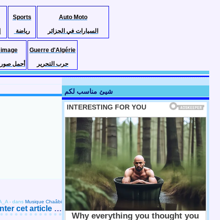
Sports
Auto Moto
السيارات في الجزائر
رياضة
إ
 image
Guerre d'Algérie
حرب التحرير
أجمل صور ا
شيئ مناسب لكم
A_A
-
dans
Musique Chaâbi
er cet article
…