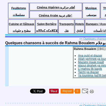
Cinéma Algérien أفلام جزائرية
Feuilletons
Musique
T
موسيقى
مسلسلات
Cinéma Arabe ٱفلام عربية
Cuisine et Gâteaux
Salon Berbère
Transports
Hotels
Banques / Ass
مطبخ و حلويات
ⴰⵅⵅⴰⵎ ⴰⵎⴰⵣⵉⴴ
نقل
فنادق
ك/ تأمينات
<< Quelques chanson
Quelques cha
Rahma Boualem
(1941)
Ana ould el djazair
Allah yerhmek ya lo
Mazalni maak nsaâf
idaoui djrahek ya mri
Li mahou lik iaayik
Taichi ya djazair
Ya loumima (ad'iîli bel
Repost
0
<< Quelques chanson