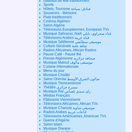
Gateaux de fête traditionnels
Sports
Hôtels, Tourisme فنادق، سياحة
Souvenirs - Mémoire
Plats traditionnels
Cinéma Algérien
Salon Algérie
Télévisions Européennes, European TVs
Musique Sahraoui, Naili غناء صحراوي، نايلي
Télévisions Arabes قناة عربية
Musique Sétifienne موسيقى سطايفي
Culture Générale ثقافة عامة
Radios Africaines, African Radios
Pause Café - Pausé thé
Presse Algérienne صحافة جزائرية
Musique Malouf موسيقى مالوف
Cuisine internationale
Menu du jour
Musique Chaâbi
Salon Oriental صالون الشرق الأوسط
Musique Tlemcenienne
Théâtre مسرح جزائري
Musique Rai راي سيدي بلعباس
Médias Français
Pâtisserie Viennoiserie
Télévisions Africaines, African TVs
Musique Chaouie موسيقى شاوية
Radios Arabes اذاعات عربية
Télévisions Américaines, American TVs
Guerre d'Algérie
Salon Islam
Musique Diwane