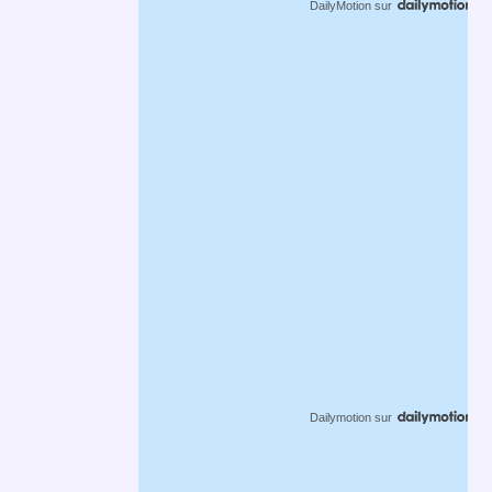
DailyMotion
sur
Dailymotion
sur