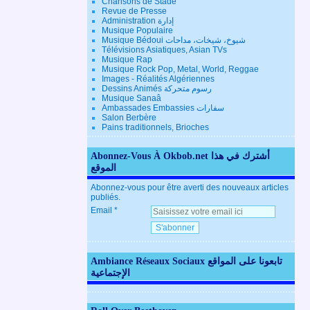
Chansons de Stade
Revue de Presse
Administration إدارة
Musique Populaire
Musique Bédoui شيوخ، شيخات، مداحات
Télévisions Asiatiques, Asian TVs
Musique Rap
Musique Rock Pop, Metal, World, Reggae
Images - Réalités Algériennes
Dessins Animés رسوم متحركة
Musique Sanaâ
Ambassades Embassies سفارات
Salon Berbère
Pains traditionnels, Brioches
Abonnez-Vous À Okbob.net أشترك في هذا
الموقع
Abonnez-vous pour être averti des nouveaux articles
publiés.
Email
Ambiance Réseaux Sociaux تابعونا على المواقع
الإجتماعية