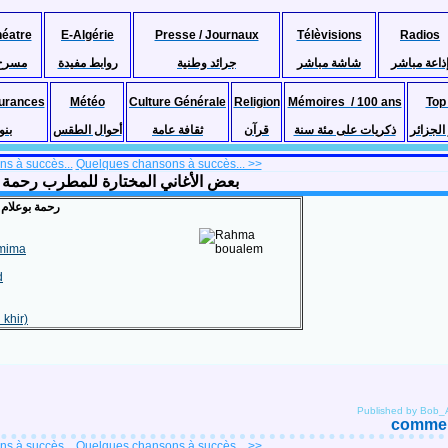
héatre
E-Algérie
Presse / Journaux
Télèvisions
Radios
ذاعة مباشر
شاشة مباشر
جرائد وطنية
روابط مفيدة
مسرح
urances
Météo
Culture Générale
Religion
Mémoires / 100 ans
Top
لجزائر
ذكريات على مئة سنة
قرآن
ثقافة عامة
أحوال الطقس
بنو
s à succès...
Quelques chansons à succès... >>
nsons à succès de Rahma Boualem بعض الأغاني المختارة للمطرب رحمة بوعلام
رحمة بوعلام
umima
d
 khir)
Published by Bob_
comment
s à succès...
Quelques chansons à succès... >>