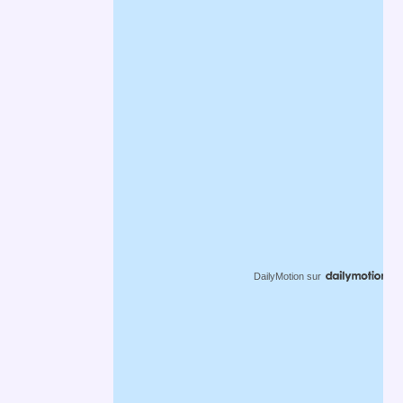
DailyMotion
sur