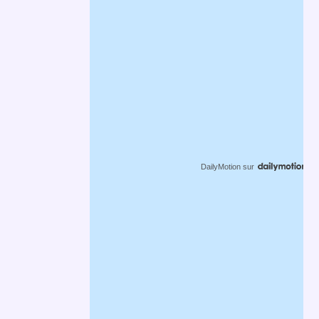
DailyMotion
sur