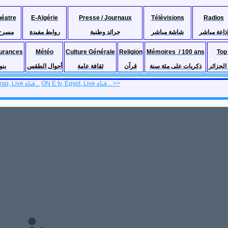
héatre
E-Algérie
Presse / Journaux
Télèvisions
Radios
ذاعة مباشر
شاشة مباشر
جرائد وطنية
روابط مفيدة
مسرح
urances
Météo
Culture Générale
Religion
Mémoires / 100 ans
Top
لجزائر
ذكريات على مئة سنة
قرآن
ثقافة عامة
أحوال الطقس
بنو
ON E tv, Egypt, Live قناة... >>
<< Al Qamar tv, Iraq, Live قناة...