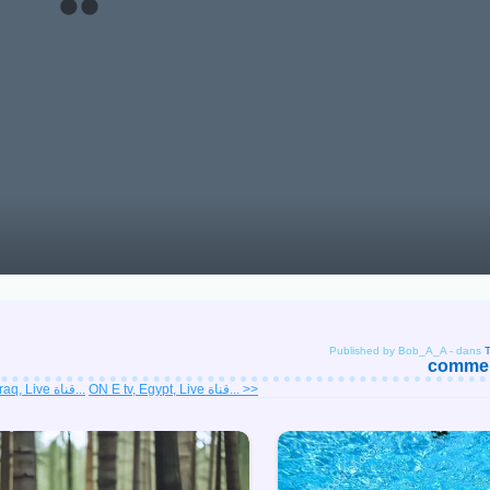
Published by Bob_A_A
-
dans
comment
ON E tv, Egypt, Live قناة... >>
<< Al Qamar tv, Iraq, Live قناة...