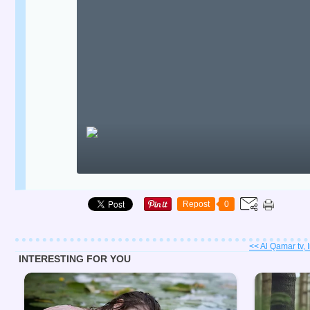
Repost
0