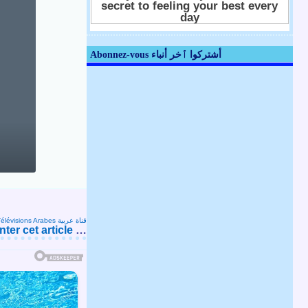
Abonnez-vous أشتركوا ٱخر أنباء
Télévisions Arabes قناة عربية
er cet article
…