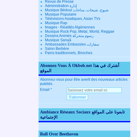
Revue de Presse
Administration إدارة
Musique Bédoui شيوخ، شيخات، مداحات
Musique Populaire
Télévisions Asiatiques, Asian TVs
Musique Rap
Images - Réalités Algériennes
Musique Rock Pop, Metal, World, Reggae
Dessins Animés رسوم متحركة
Musique Sanaâ
Ambassades Embassies سفارات
Salon Berbère
Pains traditionnels, Brioches
Abonnez-Vous À Okbob.net أشترك في هذا
الموقع
Abonnez-vous pour être averti des nouveaux articles
publiés.
Email
Ambiance Réseaux Sociaux تابعونا على المواقع
الإجتماعية
Roll Over Beethoven