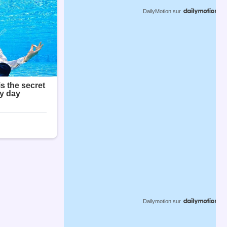
DailyMotion
sur
Dailymotion
sur