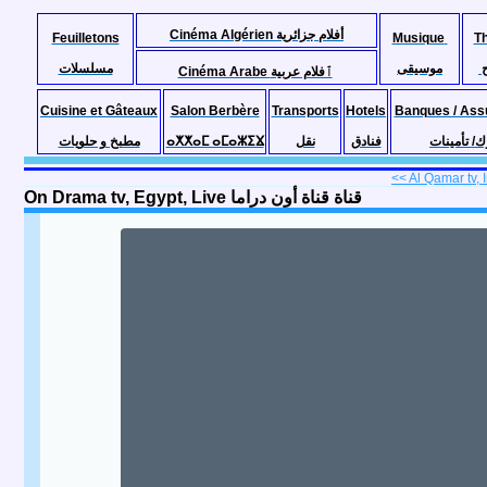
Cinéma Algérien أفلام جزائرية
Feuilletons
Musique
T
موسيقى
مسلسلات
Cinéma Arabe ٱفلام عربية
Cuisine et Gâteaux
Salon Berbère
Transports
Hotels
Banques / Ass
مطبخ و حلويات
ⴰⵅⵅⴰⵎ ⴰⵎⴰⵣⵉⴴ
نقل
فنادق
ك/ تأمينات
On Drama tv, Egypt, Live قناة قناة أون دراما