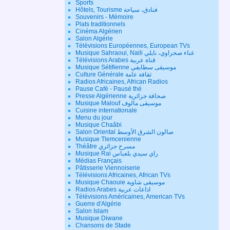
Sports
Hôtels, Tourisme فنادق، سياحة
Souvenirs - Mémoire
Plats traditionnels
Cinéma Algérien
Salon Algérie
Télévisions Européennes, European TVs
Musique Sahraoui, Naili غناء صحراوي، نايلي
Télévisions Arabes قناة عربية
Musique Sétifienne موسيقى سطايفي
Culture Générale ثقافة عامة
Radios Africaines, African Radios
Pause Café - Pausé thé
Presse Algérienne صحافة جزائرية
Musique Malouf موسيقى مالوف
Cuisine internationale
Menu du jour
Musique Chaâbi
Salon Oriental صالون الشرق الأوسط
Musique Tlemcenienne
Théâtre مسرح جزائري
Musique Rai راي سيدي بلعباس
Médias Français
Pâtisserie Viennoiserie
Télévisions Africaines, African TVs
Musique Chaouie موسيقى شاوية
Radios Arabes اذاعات عربية
Télévisions Américaines, American TVs
Guerre d'Algérie
Salon Islam
Musique Diwane
Chansons de Stade