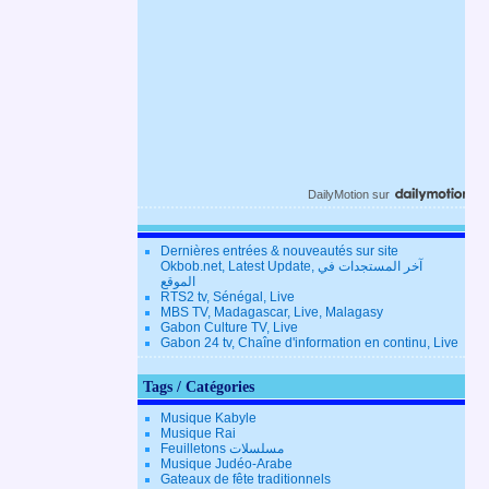
DailyMotion
sur
Dernières entrées & nouveautés sur site
Okbob.net, Latest Update, آخر المستجدات في
الموقع
RTS2 tv, Sénégal, Live
MBS TV, Madagascar, Live, Malagasy
Gabon Culture TV, Live
Gabon 24 tv, Chaîne d'information en continu, Live
Tags / Catégories
Musique Kabyle
Musique Rai
Feuilletons مسلسلات
Musique Judéo-Arabe
Gateaux de fête traditionnels