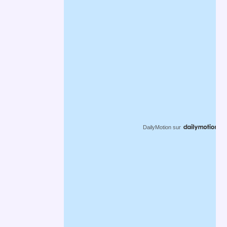
DailyMotion
sur