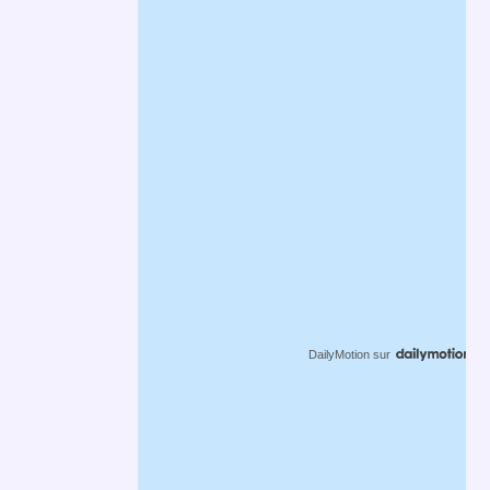
DailyMotion
sur