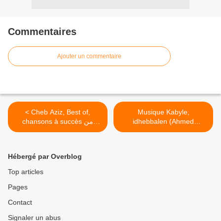
Commentaires
Ajouter un commentaire
< Cheb Aziz, Best of,
Musique Kabyle,
chansons à succès من
idhebbalen (Ahmed
أجمل أغاني الشاب عزيز
Cherfaoui) - Zorna & tbal
Kabyle - Rwah tsughalin >
Hébergé par Overblog
Top articles
Pages
Contact
Signaler un abus