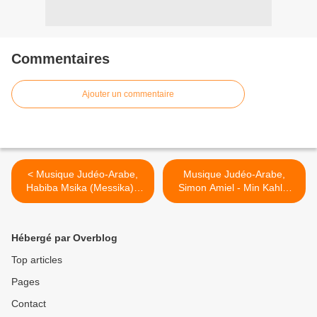
Commentaires
Ajouter un commentaire
< Musique Judéo-Arabe,
Musique Judéo-Arabe,
Habiba Msika (Messika) -
Simon Amiel - Min Kahlat
Ya men yahounnou (1928)
landar (1934) >
حبيبة مسيكة ـ يا من يحنّ
Hébergé par Overblog
Top articles
Pages
Contact