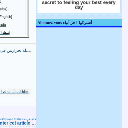
q
oha)
English]
Abonnez-vous أشتركوا ٱخر أنباء
sula
إ
ستاد ا
images Algérie A' (coupe arabe Qatar) 2020 صور جميلة لجزاريين في قطر - Algérie (Okbob.net)
live-en-direct.html
Télévisions Arabes قناة عربية
er cet article
…