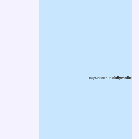
DailyMotion
sur