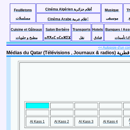
Cinéma Algérien أفلام جزائرية
Feuilletons
Musique
T
موسيقى
مسلسلات
Cinéma Arabe ٱفلام عربية
Cuisine et Gâteaux
Salon Berbère
Transports
Hotels
Banques / Ass
مطبخ و حلويات
ⴰⵅⵅⴰⵎ ⴰⵎⴰⵣⵉⴴ
نقل
فنادق
ك/ تأمينات
<< Autopsie d'un comp
Médias du Qatar (Télévi
Al Kass 1
Al Kass 2
Al Kass 3
Al Kass 4