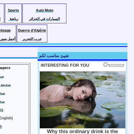
Sports
Auto Moto
السيارات في الجزائر
رياضة
إ
 image
Guerre d'Algérie
حرب التحرير
أجمل صور ا
شيئ مناسب لكم
papers
صحي
صحيفة ا
صحي
صحي
ra
English]
ah