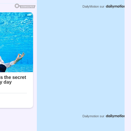
DailyMotion
sur
Dailymotion
sur