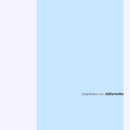
DailyMotion
sur