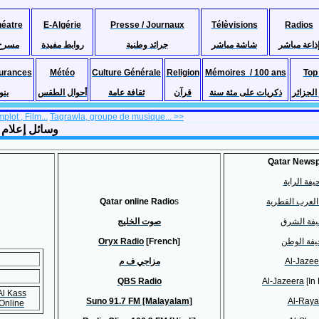
héatre
E-Algérie
Presse / Journaux
Télèvisions
Radios
ذاعة مباشر
شاشة مباشر
جرائد وطنية
روابط مفيدة
مسرح
urances
Météo
Culture Générale
Religion
Mémoires / 100 ans
Top
لجزائر
ذكريات على مئة سنة
قرآن
ثقافة عامة
أحوال الطقس
بنو
lot , Film...
Tagrawla, groupe de musique... >>
sions , Journaux & radios) وسائل إعلام قطرية
Qatar News
فة الراية
Qatar online Radio
s
لعرب القطرية
فة الشرق
صوت الخليج
Oryx Radio
[French]
فة الوطن
مزاجي ف م
Al-Jazee
QBS Radio
Al-Jazeera
[In 
Al Kass
Suno 91.7 FM [Malayalam]
Al-Ray
Online