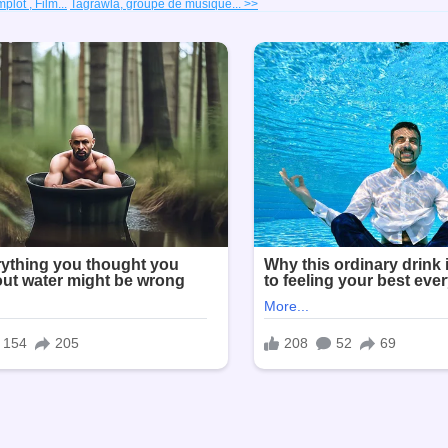
lot , Film...
Tagrawla, groupe de musique... >>