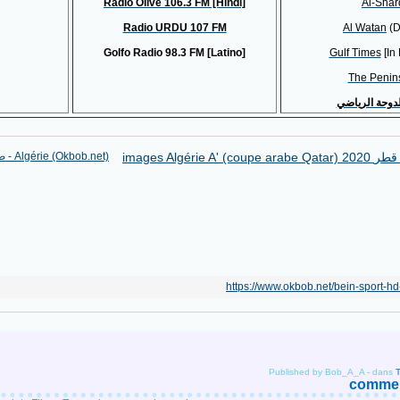
Radio Olive 106.3 FM [Hindi]
Al-Shar
Radio URDU 107 FM
Al Watan
(D
Golfo Radio 98.3 FM [Latino]
Gulf Times
[In 
The Penin
لدوحة الرياضي
https://www.okbob.net/bein-sport-hd-
Published by Bob_A_A
-
dans
comment