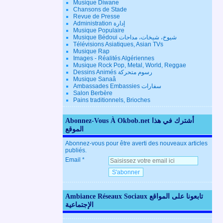
Musique Diwane
Chansons de Stade
Revue de Presse
Administration إدارة
Musique Populaire
Musique Bédoui شيوخ، شيخات، مداحات
Télévisions Asiatiques, Asian TVs
Musique Rap
Images - Réalités Algériennes
Musique Rock Pop, Metal, World, Reggae
Dessins Animés رسوم متحركة
Musique Sanaâ
Ambassades Embassies سفارات
Salon Berbère
Pains traditionnels, Brioches
Abonnez-Vous À Okbob.net أشترك في هذا
الموقع
Abonnez-vous pour être averti des nouveaux articles
publiés.
Email
Ambiance Réseaux Sociaux تابعونا على المواقع
الإجتماعية