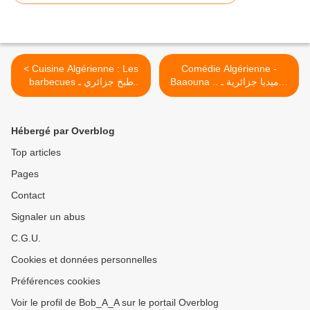
< Cuisine Algérienne : Les
Comédie Algérienne -
Baaouna .. كوميديا جزائرية ـ
barbecues طبخ جزائري ـ
باعونا >
مشاوي
Hébergé par Overblog
Top articles
Pages
Contact
Signaler un abus
C.G.U.
Cookies et données personnelles
Préférences cookies
Voir le profil de Bob_A_A sur le portail Overblog