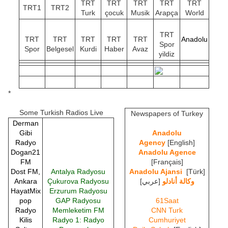
TRT
TRT
TRT
TRT
TRT
TRT1
TRT2
Turk
çocuk
Musik
Arapça
World
TRT
TRT
TRT
TRT
TRT
TRT
Anadolu
Spor
Spor
Belgesel
Kurdi
Haber
Avaz
yildiz
*
Some Turkish Radios Live
Newspapers of Turkey
Derman
Gibi
Anadolu
Radyo
Agency
[English]
Dogan21
Anadolu Agence
FM
[Français]
Dost FM,
Antalya Radyosu
Anadolu Ajansi
[Türk]
Ankara
Çukurova Radyosu
[عربي]
وكالة أنادلو
HayatMix
Erzurum Radyosu
pop
GAP Radyosu
61Saat
Radyo
Memleketim FM
CNN Turk
Kilis
Radyo 1: Radyo
Cumhuriyet