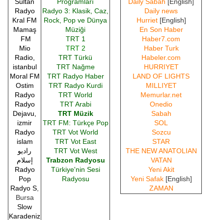
Sultan
Programları
Daily Sabah
[English]
Radyo
Radyo 3: Klasik, Caz,
Daily news
Kral FM
Rock, Pop ve Dünya
Hurriet
[English]
Mamaş
Müziği
En Son Haber
FM
TRT 1
Haber7.com
Mio
TRT 2
Haber Turk
Radio,
TRT Türkü
Habeler.com
istanbul
TRT Nağme
HURRIYET
Moral FM
TRT Radyo Haber
LAND OF LIGHTS
Ostim
TRT Radyo Kurdi
MILLIYET
Radyo
TRT World
Memurlar.net
Radyo
TRT Arabi
Onedio
Dejavu,
TRT Müzik
Sabah
izmir
TRT FM: Türkçe Pop
SOL
Radyo
TRT Vot World
Sozcu
islam
TRT Vot East
STAR
راديو
TRT Vot West
THE NEW ANATOLIAN
إسلام
Trabzon Radyosu
VATAN
Radyo
Türkiye'nin Sesi
Yeni Akit
Pop
Radyosu
Yeni Safak
[English]
Radyo S
,
ZAMAN
Bursa
Slow
Karadeniz