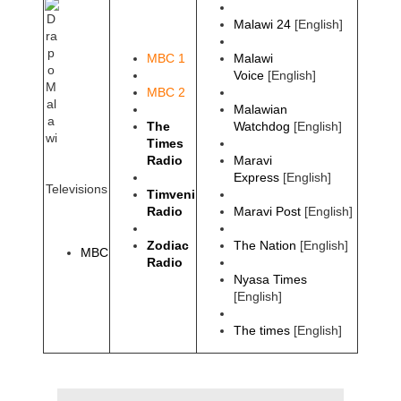
Malawi 24
[English]
MBC 1
Malawi
Voice
[English]
MBC 2
Malawian
The
Watchdog
[English]
Times
Radio
Maravi
Express
[English]
Televisions
Timveni
Radio
Maravi Post
[English]
Zodiac
The Nation
[English]
M
BC
Radio
Nyasa Times
[English]
The times
[English]