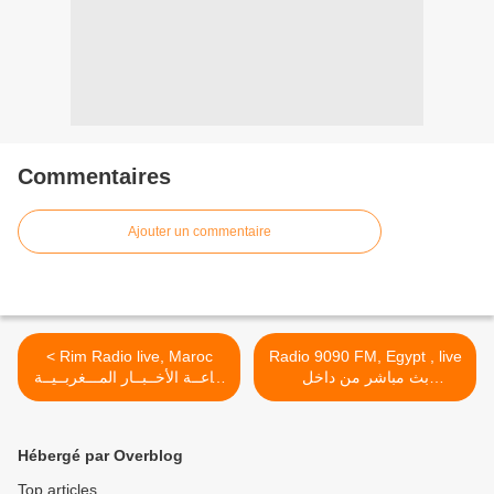
Commentaires
Ajouter un commentaire
< Rim Radio live, Maroc
Radio 9090 FM, Egypt , live
بث مباشر من داخل
إذاعــة الأخــبــار المـــغربــيــة
استوديوهات الراديو >
على المباشر
Hébergé par Overblog
Top articles