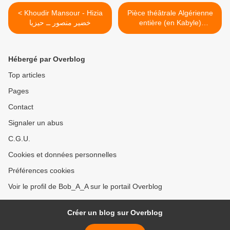
< Khoudir Mansour - Hizia
Pièce théâtrale Algérienne
خضير منصور ــ حيزيا
entière (en Kabyle)
"Adhulan, Adhulan" مسرحية
راجعين راجعين >
Hébergé par Overblog
Top articles
Pages
Contact
Signaler un abus
C.G.U.
Cookies et données personnelles
Préférences cookies
Voir le profil de Bob_A_A sur le portail Overblog
Créer un blog sur Overblog