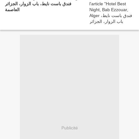
فندق باست نايط، باب الزوار، الجزائر
العاصمة
Publicité