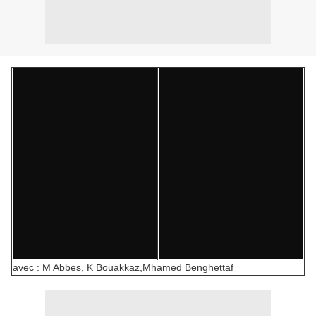
avec : M Abbes, K Bouakkaz,
Mhamed Benghettaf