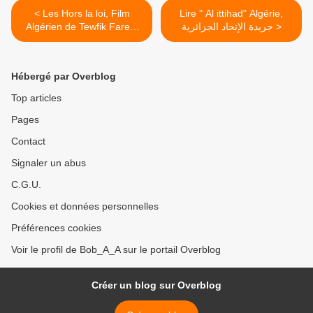
< Les Hors la loi, Film
Lire " Al ittihad" Algérie,
Algérien de Tewfik Fares,
جريدة الإتحاد الجزائرية >
1969
Hébergé par Overblog
Top articles
Pages
Contact
Signaler un abus
C.G.U.
Cookies et données personnelles
Préférences cookies
Voir le profil de Bob_A_A sur le portail Overblog
Créer un blog sur Overblog