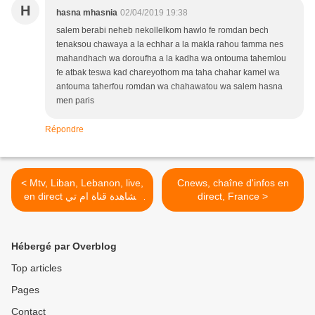
H
hasna mhasnia
02/04/2019 19:38
salem berabi neheb nekollelkom hawlo fe romdan bech
tenaksou chawaya a la echhar a la makla rahou famma nes
mahandhach wa doroufha a la kadha wa ontouma tahemlou
fe atbak teswa kad chareyothom ma taha chahar kamel wa
antouma taherfou romdan wa chahawatou wa salem hasna
men paris
Répondre
< Mtv, Liban, Lebanon, live,
Cnews, chaîne d'infos en
en direct مشاهدة قناة ام تي
direct, France >
في لبنان بث مباشر
Hébergé par Overblog
Top articles
Pages
Contact