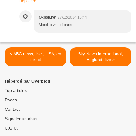
Répondre
O
Okbob.net
27/12/2014 15:44
Merci je vais réparer !!
< ABC news, live , USA, en
Sky News international,
direct
England, live >
Hébergé par Overblog
Top articles
Pages
Contact
Signaler un abus
C.G.U.