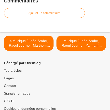
Commentaires
Ajouter un commentaire
< Musique Judéo-Arabe,
Musique Judéo-Arabe,
Raoul Journo - Ma thema
Raoul Journo - Ya mahfel
zinek fil mehfel
ritouch khadija >
Hébergé par Overblog
Top articles
Pages
Contact
Signaler un abus
C.G.U.
Cookies et données personnelles