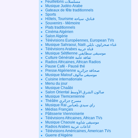
Feuilletons مسلسلات
Musique Judéo-Arabe
Gateaux de fête traditionnels
Sports
Hôtels, Tourisme فنادق، سياحة
Souvenirs - Mémoire
Plats traditionnels
Cinéma Algérien
Salon Algérie
Télévisions Européennes, European TVs
Musique Sahraoui, Naili غناء صحراوي، نايلي
Télévisions Arabes قناة عربية
Musique Sétifienne موسيقى سطايفي
Culture Générale ثقافة عامة
Radios Africaines, African Radios
Pause Café - Pausé thé
Presse Algérienne صحافة جزائرية
Musique Malouf موسيقى مالوف
Cuisine internationale
Menu du jour
Musique Chaâbi
Salon Oriental صالون الشرق الأوسط
Musique Tlemcenienne
Théâtre مسرح جزائري
Musique Rai راي سيدي بلعباس
Médias Français
Pâtisserie Viennoiserie
Télévisions Africaines, African TVs
Musique Chaouie موسيقى شاوية
Radios Arabes اذاعات عربية
Télévisions Américaines, American TVs
Guerre d'Algérie