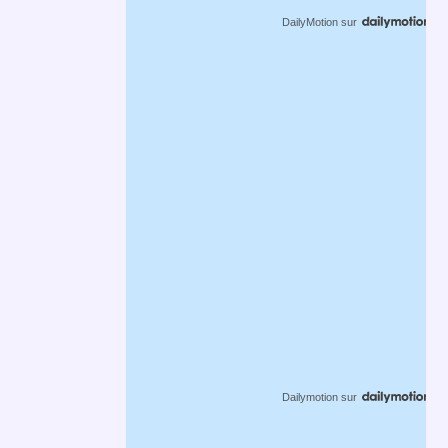
DailyMotion
sur
Dailymotion
sur