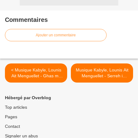
Commentaires
Ajouter un commentaire
< Musique Kabyle, Lounis
Musique Kabyle, Lounis Ait
Ait Menguellet - Ghas ma
Menguellet - Serreh i
nruh
waman >
Hébergé par Overblog
Top articles
Pages
Contact
Signaler un abus