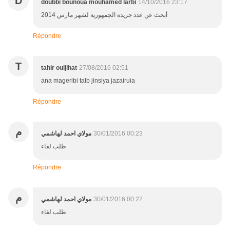
D
doubbi bounoua mouhamed larbi
14/10/2016 23:17
أبحث عن عدد جريدة الجمهورية لشهر مارس 2014
Répondre
T
tahir ouljihat
27/08/2016 02:51
ana mageribi talb jinsiya jazairuia
Répondre
م
مولاي احمد لهاشمي
30/01/2016 00:23
طلب لقاء
Répondre
م
مولاي احمد لهاشمي
30/01/2016 00:22
طلب لقاء