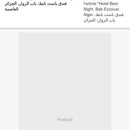
فندق باست نايط، باب الزوار، الجزائر
العاصمة
Publicité