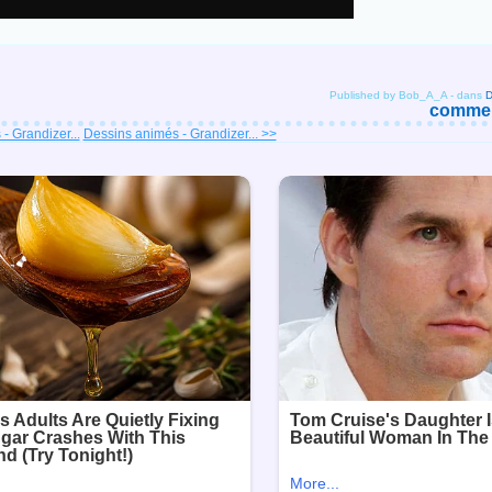
Published by Bob_A_A
-
dans
comment
- Grandizer...
Dessins animés - Grandizer... >>