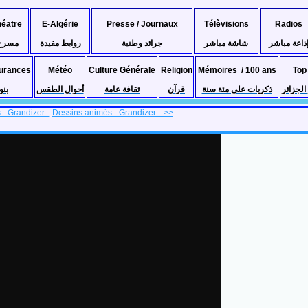
héatre
E-Algérie
Presse / Journaux
Télèvisions
Radios
ذاعة مباشر
شاشة مباشر
جرائد وطنية
روابط مفيدة
مسرح
urances
Météo
Culture Générale
Religion
Mémoires / 100 ans
Top
لجزائر
ذكريات على مئة سنة
قرآن
ثقافة عامة
أحوال الطقس
بنو
- Grandizer...
Dessins animés - Grandizer... >>