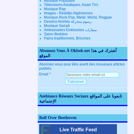
Musique Populaire
Télévisions Asiatiques, Asian TVs
Musique Rap
Images - Réalités Algériennes
Musique Rock Pop, Metal, World, Reggae
Dessins Animés رسوم متحركة
Musique Sanaâ
Ambassades Embassies سفارات
Salon Berbère
Pains traditionnels, Brioches
Abonnez-Vous À Okbob.net أشترك في هذا
الموقع
Abonnez-vous pour être averti des nouveaux articles
publiés.
Email
Ambiance Réseaux Sociaux تابعونا على المواقع
الإجتماعية
Roll Over Beethoven
Live Traffic Feed