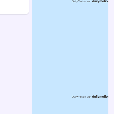
DailyMotion
sur
Dailymotion
sur