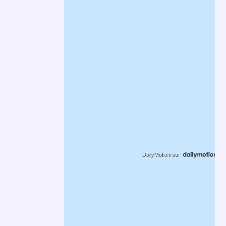
DailyMotion
sur