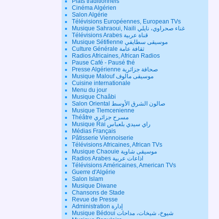
Plats traditionnels
Cinéma Algérien
Salon Algérie
Télévisions Européennes, European TVs
Musique Sahraoui, Naili غناء صحراوي، نايلي
Télévisions Arabes قناة عربية
Musique Sétifienne موسيقى سطايفي
Culture Générale ثقافة عامة
Radios Africaines, African Radios
Pause Café - Pausé thé
Presse Algérienne صحافة جزائرية
Musique Malouf موسيقى مالوف
Cuisine internationale
Menu du jour
Musique Chaâbi
Salon Oriental صالون الشرق الأوسط
Musique Tlemcenienne
Théâtre مسرح جزائري
Musique Rai راي سيدي بلعباس
Médias Français
Pâtisserie Viennoiserie
Télévisions Africaines, African TVs
Musique Chaouie موسيقى شاوية
Radios Arabes اذاعات عربية
Télévisions Américaines, American TVs
Guerre d'Algérie
Salon Islam
Musique Diwane
Chansons de Stade
Revue de Presse
Administration إدارة
Musique Bédoui شيوخ، شيخات، مداحات