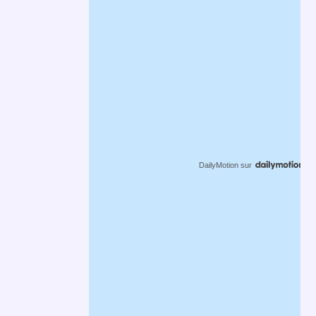
DailyMotion
sur