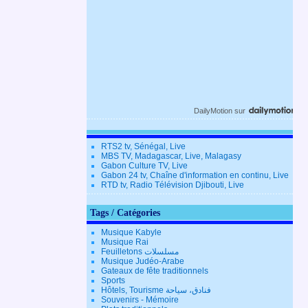
DailyMotion
sur
RTS2 tv, Sénégal, Live
MBS TV, Madagascar, Live, Malagasy
Gabon Culture TV, Live
Gabon 24 tv, Chaîne d'information en continu, Live
RTD tv, Radio Télévision Djibouti, Live
Tags / Catégories
Musique Kabyle
Musique Rai
Feuilletons مسلسلات
Musique Judéo-Arabe
Gateaux de fête traditionnels
Sports
Hôtels, Tourisme فنادق، سياحة
Souvenirs - Mémoire