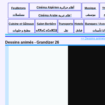
Cinéma Algérien أفلام جزائرية
Feuilletons
Musique
T
موسيقى
مسلسلات
Cinéma Arabe ٱفلام عربية
Cuisine et Gâteaux
Salon Berbère
Transports
Hotels
Banques / Ass
مطبخ و حلويات
ⴰⵅⵅⴰⵎ ⴰⵎⴰⵣⵉⴴ
نقل
فنادق
ك/ تأمينات
<< Dessins animés 
Dessins animés - Grandizer 26